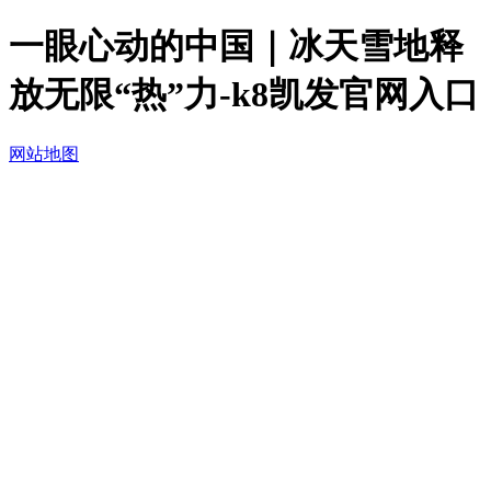
一眼心动的中国｜冰天雪地释
放无限“热”力-k8凯发官网入口
网站地图