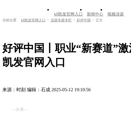
k8凯发官网入口
新闻中心
视频涟源
当前位置:
k8凯发官网入口
>
涟源专题专栏
>
好评中国
>
正文
文明创建
公告公示
学习园地
涟源文
走进涟源
好评中国丨职业“新赛道”激
凯发官网入口
来源：时刻
编辑：石成
2025-05-12 19:10:56
—分享—