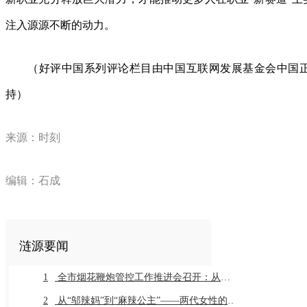
注入源源不断的动力。
（好评中国系列评论栏目由中国互联网发展基金会中国
持）
来源：时刻
编辑：石成
涟源要闻
1
全市烟花鞭炮管控工作推进会召开：从严从细抓好全链条管控推动工作常治长效
2
从“邬辣妈”到“麻辣公主”——两代女性的乡土奔赴与辣味传承