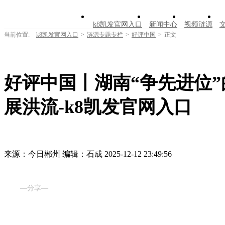
k8凯发官网入口
新闻中心
视频涟源
当前位置:
k8凯发官网入口
>
涟源专题专栏
>
好评中国
>
正文
好评中国丨湖南“争先进位
展洪流-k8凯发官网入口
来源：今日郴州
编辑：石成
2025-12-12 23:49:56
—分享—