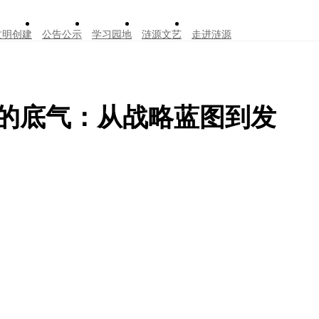
文明创建
公告公示
学习园地
涟源文艺
走进涟源
”的底气：从战略蓝图到发