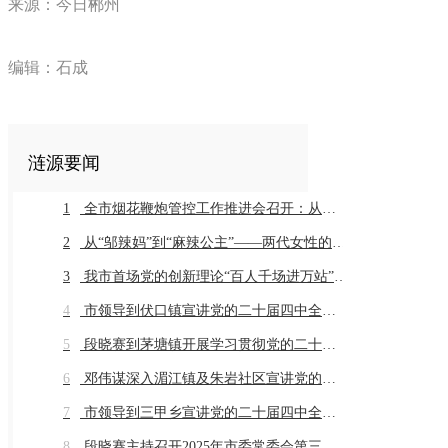
来源：今日郴州
编辑：石成
涟源要闻
1
全市烟花鞭炮管控工作推进会召开：从严从细抓好全链条管控推动工作常治长效
2
从“邬辣妈”到“麻辣公主”——两代女性的乡土奔赴与辣味传承
3
我市首场党的创新理论“百人千场进万站”示范宣讲在同兴村举行
4
市领导到伏口镇宣讲党的二十届四中全会精神
5
段晓赛到茅塘镇开展学习贯彻党的二十届四中全会精神市委宣讲团宣讲座谈活动
6
邓伟谋深入湄江镇及朱岩社区宣讲党的二十届四中全会精神
7
市领导到三甲乡宣讲党的二十届四中全会精神
8
段晓赛主持召开2025年市委常委会第三十一次会议