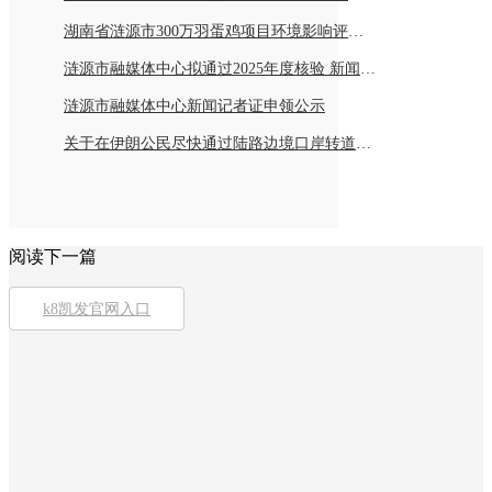
湖南省涟源市300万羽蛋鸡项目环境影响评价公众参与第二次公示
涟源市融媒体中心拟通过2025年度核验 新闻记者持证情况公示
涟源市融媒体中心新闻记者证申领公示
关于在伊朗公民尽快通过陆路边境口岸转道回国或离境的通知
阅读下一篇
k8凯发官网入口