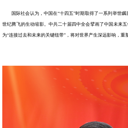
国际社会认为，中国在“十四五”时期取得了一系列举世
世纪腾飞的生动缩影。中共二十届四中全会擘画了中国未来五年
为“连接过去和未来的关键纽带”，将对世界产生深远影响，重