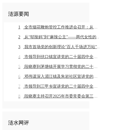
涟源要闻
1
全市烟花鞭炮管控工作推进会召开：从严从细抓好全链条管控推动工作常治长效
2
从“邬辣妈”到“麻辣公主”——两代女性的乡土奔赴与辣味传承
3
我市首场党的创新理论“百人千场进万站”示范宣讲在同兴村举行
4
市领导到伏口镇宣讲党的二十届四中全会精神
5
段晓赛到茅塘镇开展学习贯彻党的二十届四中全会精神市委宣讲团宣讲座谈活动
6
邓伟谋深入湄江镇及朱岩社区宣讲党的二十届四中全会精神
7
市领导到三甲乡宣讲党的二十届四中全会精神
8
段晓赛主持召开2025年市委常委会第三十一次会议
涟水网评