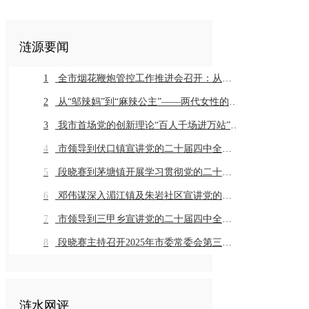
涟源要闻
1
全市烟花鞭炮管控工作推进会召开：从严从细抓好全链条管控推动工作常治长效
2
从“邬辣妈”到“麻辣公主”——两代女性的乡土奔赴与辣味传承
3
我市首场党的创新理论“百人千场进万站”示范宣讲在同兴村举行
4
市领导到伏口镇宣讲党的二十届四中全会精神
5
段晓赛到茅塘镇开展学习贯彻党的二十届四中全会精神市委宣讲团宣讲座谈活动
6
邓伟谋深入湄江镇及朱岩社区宣讲党的二十届四中全会精神
7
市领导到三甲乡宣讲党的二十届四中全会精神
8
段晓赛主持召开2025年市委常委会第三十一次会议
涟水网评