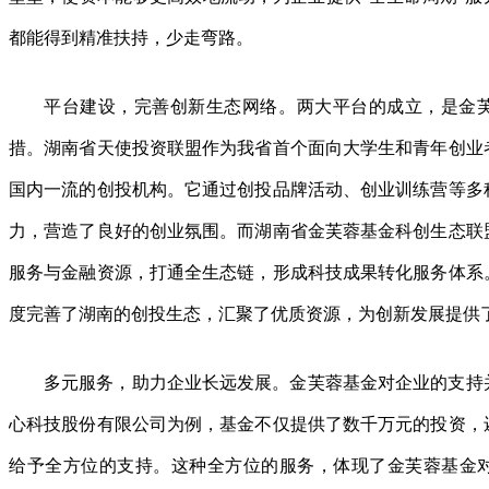
都能得到精准扶持，少走弯路。
平台建设，完善创新生态网络。两大平台的成立，是金
措。湖南省天使投资联盟作为我省首个面向大学生和青年创业
国内一流的创投机构。它通过创投品牌活动、创业训练营等多
力，营造了良好的创业氛围。而湖南省金芙蓉基金科创生态联
服务与金融资源，打通全生态链，形成科技成果转化服务体系
度完善了湖南的创投生态，汇聚了优质资源，为创新发展提供
多元服务，助力企业长远发展。金芙蓉基金对企业的支持
心科技股份有限公司为例，基金不仅提供了数千万元的投资，
给予全方位的支持。这种全方位的服务，体现了金芙蓉基金