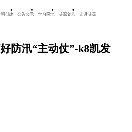
文明创建
公告公示
学习园地
涟源文艺
走进涟源
防汛“主动仗”-k8凯发