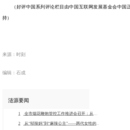
（好评中国系列评论栏目由中国互联网发展基金会中国
持）
来源：时刻
编辑：石成
涟源要闻
1
全市烟花鞭炮管控工作推进会召开：从严从细抓好全链条管控推动工作常治长效
2
从“邬辣妈”到“麻辣公主”——两代女性的乡土奔赴与辣味传承