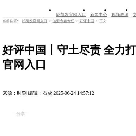
k8凯发官网入口
新闻中心
视频涟源
当前位置:
k8凯发官网入口
>
涟源专题专栏
>
好评中国
>
正文
好评中国丨守土尽责 全力打好
官网入口
来源：时刻
编辑：石成
2025-06-24 14:57:12
—分享—