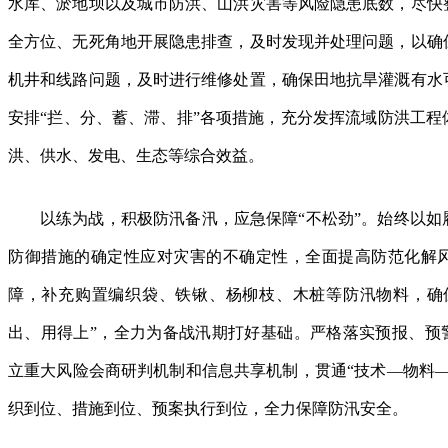
水库、淤地坝以及城市防洪、山洪灾害等风险隐患底数，尽快
全方位、无死角地开展隐患排查，及时发现并处理问题，以确
机井和线路问题，及时进行维修处置，确保田地抗旱灌溉有水
安排“拦、分、蓄、滞、排”各项措施，充分发挥流域防洪工程
洪、供水、发电、生态等综合效益。
以练为战，积极防汛备汛，应急保障“不松劲”。始终以
防御措施的确定性应对灾害的不确定性，全面提高防范化解
障，补充购置编织袋、铁锹、杨柳枝、木桩等防汛物料，确
出、用得上”，全力为备战汛期打好基础。严格落实预报、预警
立重大风险会商研判机制和信息共享机制，贯通“技术—物料—
织到位、措施到位、预案执行到位，全力保障防汛安全。