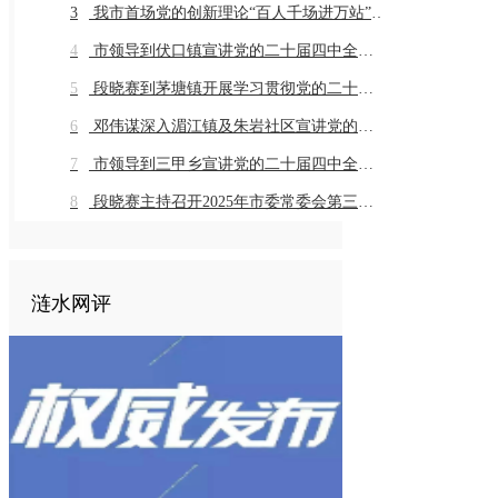
3
我市首场党的创新理论“百人千场进万站”示范宣讲在同兴村举行
4
市领导到伏口镇宣讲党的二十届四中全会精神
5
段晓赛到茅塘镇开展学习贯彻党的二十届四中全会精神市委宣讲团宣讲座谈活动
6
邓伟谋深入湄江镇及朱岩社区宣讲党的二十届四中全会精神
7
市领导到三甲乡宣讲党的二十届四中全会精神
8
段晓赛主持召开2025年市委常委会第三十一次会议
涟水网评