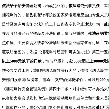
依法给予治安管理处罚，
构成犯罪的，
依法追究刑事责任；
零
烟花爆竹的，销售礼花弹等按照国家标准规定应当由专业人员
爆竹经营许可实施办法》第三十四条责令其停止违法行为，
处
并没收非法经营的物品及违法所得，情节严重的，
依法吊销零
点名称、主要负责人或者经营场所未重新办理零售许可证，存
证载明范围的，依据《烟花爆竹经营许可实施办法》第三十五
以上5000元以下的罚款
，情节严重的，
处5000元以上30000
乘公共交通工具，或邮寄烟花爆竹等行为的，依据《烟花爆竹
安部门没收非法携带、邮寄、夹带的烟花爆竹，可以
处200
《烟花爆竹安全管理条例》第四十二条：对未经许可举办焰火
或者焰火晚会以及其他焰火燃放活动燃放作业单位和作业人员
行燃放作业的，由公安部门责令停止燃放，对责任单位
处1万