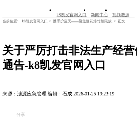
k8凯发官网入口
新闻中心
视频涟源
当前位置:
k8凯发官网入口
>
携手护蓝天——聚焦烟花爆竹禁限放
>
正文
文明创建
公告公示
学习园地
涟源文
走进涟源
关于严厉打击非法生产经营
通告-k8凯发官网入口
来源：涟源应急管理
编辑：石成
2026-01-25 19:23:19
—分享—