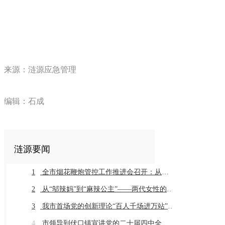
来源：涟源应急管理
编辑：石成
涟源要闻
1
全市烟花鞭炮管控工作推进会召开：从严从细抓好全链条管控推动工作常治长效
2
从“邬辣妈”到“麻辣公主”——两代女性的乡土奔赴与辣味传承
3
我市首场党的创新理论“百人千场进万站”示范宣讲在同兴村举行
4
市领导到伏口镇宣讲党的二十届四中全会精神