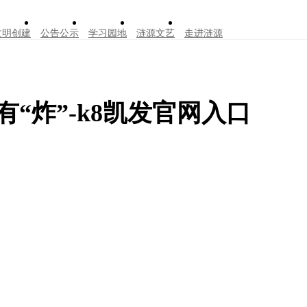
文明创建
公告公示
学习园地
涟源文艺
走进涟源
“炸”-k8凯发官网入口