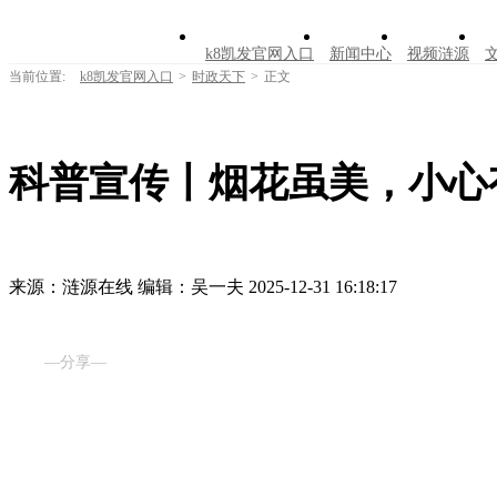
k8凯发官网入口
新闻中心
视频涟源
当前位置:
k8凯发官网入口
>
时政天下
>
正文
科普宣传丨烟花虽美，小心有
来源：涟源在线
编辑：吴一夫
2025-12-31 16:18:17
—分享—