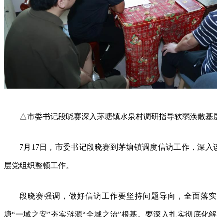
△市委书记段晓赛深入茅塘镇水泉村调研指导软弱涣散基
7月17日，市委书记段晓赛到茅塘镇调度信访工作，深
层党组织整顿工作。
段晓赛强调，做好信访工作要坚持问题导向，全面落实
塘“一域之安”夯实涟源“全域之治”根基。要深入扎实彻底化