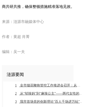
商共研共推，确保整顿措施精准落地见效。
来源：涟源市融媒体中心
作者：黄超 肖菁
编辑：吴一夫
涟源要闻
1
全市烟花鞭炮管控工作推进会召开：从严从细抓好全链条管控推动工作常治长效
2
从“邬辣妈”到“麻辣公主”——两代女性的乡土奔赴与辣味传承
3
我市首场党的创新理论“百人千场进万站”示范宣讲在同兴村举行