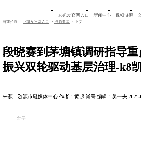
k8凯发官网入口
新闻中心
视频涟源
当前位置:
k8凯发官网入口
>
涟源要闻
>
正文
段晓赛到茅塘镇调研指导重
振兴双轮驱动基层治理-k8
来源：涟源市融媒体中心
作者：黄超 肖菁
编辑：吴一夫
2025-
—分享—