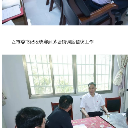
△市委书记段晓赛到茅塘镇调度信访工作