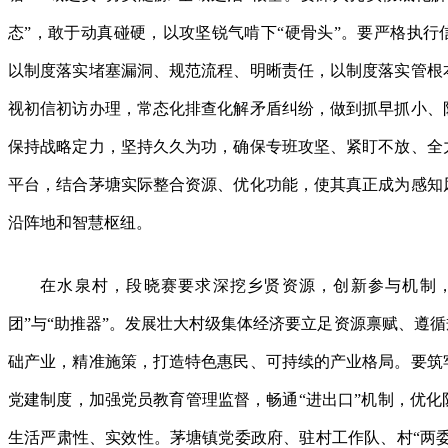
态”，敢于动真碰硬，以攻坚锐气啃下“硬骨头”。要严格执行
以制度落实堵塞漏洞、规范流程、明晰责任，以制度落实管根
视初信初访办理，常态化排查化解矛盾纠纷，做到抓早抓小、
保持战略定力，坚持久久为功，确保专班攻坚、紧盯不放、全
平台，结合茅塘实际整合资源、优化功能，使其真正成为感知
沿阵地和智慧枢纽。
在水泉村，段晓赛要求深挖乡贤资源，创新参与机制，
团”与“助推器”。发展壮大村级集体经济要立足资源禀赋、遵循
础产业，精准施策，打造特色惠民、可持续的产业格局。要筑
党建制度，加强党员教育管理监督，畅通“进出口”机制，优化
生活严肃性、实效性。茅塘镇党委政府、驻村工作队、村“两委