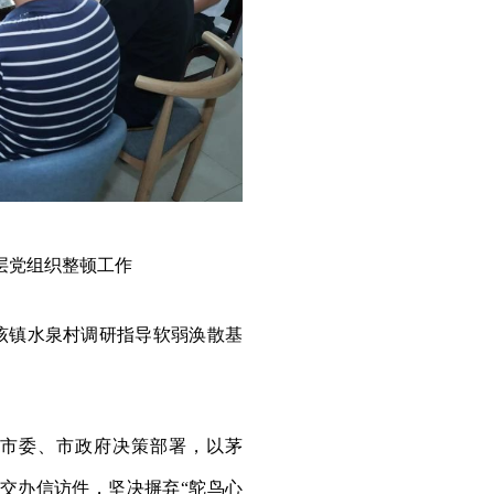
层党组织整顿工作
入该镇水泉村调研指导软弱涣散基
市委、市政府决策部署，以茅
解交办信访件，坚决摒弃“鸵鸟心