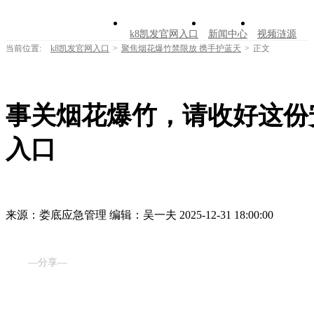
k8凯发官网入口
新闻中心
视频涟源
当前位置:
k8凯发官网入口
>
聚焦烟花爆竹禁限放 携手护蓝天
>
正文
文明创建
公告公示
学习园地
涟源文
走进涟源
事关烟花爆竹，请收好这份安
入口
来源：娄底应急管理
编辑：吴一夫
2025-12-31 18:00:00
—分享—