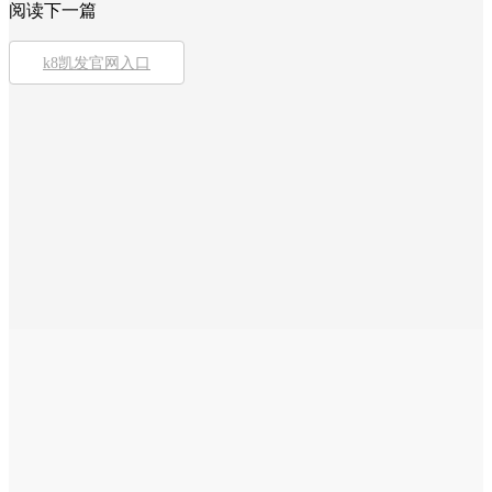
阅读下一篇
k8凯发官网入口