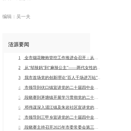
编辑：吴一夫
涟源要闻
1
全市烟花鞭炮管控工作推进会召开：从严从细抓好全链条管控推动工作常治长效
2
从“邬辣妈”到“麻辣公主”——两代女性的乡土奔赴与辣味传承
3
我市首场党的创新理论“百人千场进万站”示范宣讲在同兴村举行
4
市领导到伏口镇宣讲党的二十届四中全会精神
5
段晓赛到茅塘镇开展学习贯彻党的二十届四中全会精神市委宣讲团宣讲座谈活动
6
邓伟谋深入湄江镇及朱岩社区宣讲党的二十届四中全会精神
7
市领导到三甲乡宣讲党的二十届四中全会精神
8
段晓赛主持召开2025年市委常委会第三十一次会议