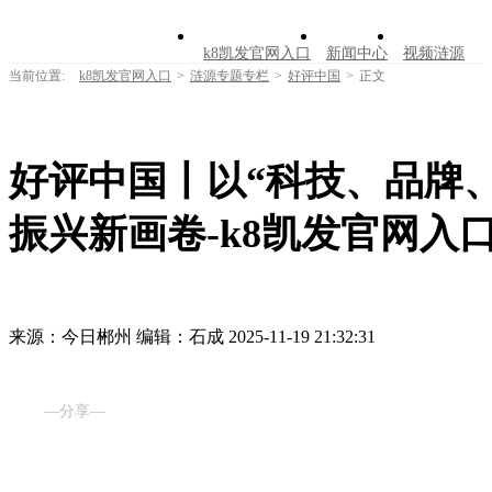
k8凯发官网入口
新闻中心
视频涟源
当前位置:
k8凯发官网入口
>
涟源专题专栏
>
好评中国
>
正文
文明创建
公告公示
学习园地
涟源文
走进涟源
好评中国丨以“科技、品牌
振兴新画卷-k8凯发官网入
来源：今日郴州
编辑：石成
2025-11-19 21:32:31
—分享—