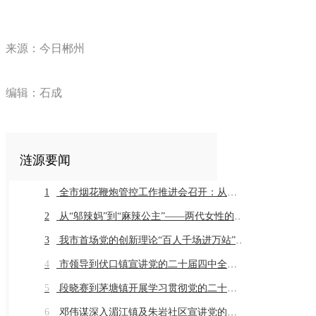
来源：今日郴州
编辑：石成
涟源要闻
1
全市烟花鞭炮管控工作推进会召开：从严从细抓好全链条管控推动工作常治长效
2
从“邬辣妈”到“麻辣公主”——两代女性的乡土奔赴与辣味传承
3
我市首场党的创新理论“百人千场进万站”示范宣讲在同兴村举行
4
市领导到伏口镇宣讲党的二十届四中全会精神
5
段晓赛到茅塘镇开展学习贯彻党的二十届四中全会精神市委宣讲团宣讲座谈活动
6
邓伟谋深入湄江镇及朱岩社区宣讲党的二十届四中全会精神