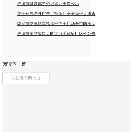
涟源市融媒体中心记者证更换公示
关于开展户外广告（招牌）安全隐患大排查倡议书
娄底市防汛抗旱指挥部关于启动全市防汛ⅳ级应急响应的紧急通知
涟源市消防救援大队定点采购项目比价公告
阅读下一篇
k8凯发官网入口