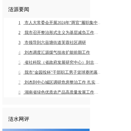
涟源要闻
1
市人大常委会开展2024年“两官”履职集中评议
2
我市召开整治形式主义为基层减负工作推进会暨业务培训会议
3
市领导到六亩塘街道芙蓉社区调研
4
刘杰调度汇源煤气技改扩能前期工作
5
省社科院（省政府发展研究中心）到古仙界村调研乡村振兴工作
6
我市“金园投杯”干部职工男子篮球赛闭幕 市直组高新金园代表队 乡镇组桥头河镇代表队获得冠军
7
刘杰到中心城区调研危房整治工作 扎实推进危房整治工作 切实保障群众住房安全
8
湖南省绿色优质农产品高质量发展工作推进会在我市召开
涟水网评