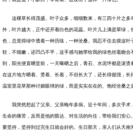
这棵草长得茂盛。叶子众多，细细数来，有三四十片之多!
外，叶片越大，正中还开着白色的花蕊。叶片儿上满是翠绿，
色，总觉得绿中透着一种历练，一种沧桑。我忍不住去摸这叶
软，不细嫩，还凹凸不平，这手感与她带给我的绿色丝毫吻合
到，阳光便直晒堂前，一天曝晒之后，青石、水泥坪都是滚烫
在这片地方晒着、烫着、长着，不但长大了，还长得倔强，长
温室里花草那种讨媚眼球的绿，而是实实在在的、饱经沧桑之
我突然想起了父亲。父亲晚年多病。近十年间，多次手术，
生命的痛苦，反而是他的豁达、对生活的向住，带给我们安心
要坚持，坚持到过完生日就会好的。生日那天，亲人们从天南