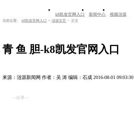
k8凯发官网入口
新闻中心
视频涟源
当前位置:
k8凯发官网入口
>
涟源文艺
>
正文
文明创建
公告公示
学习园地
涟源文
走进涟源
青 鱼 胆-k8凯发官网入口
来源：涟源新闻网
作者：吴 涛
编辑：石成
2016-08-01 09:03:30
—分享—