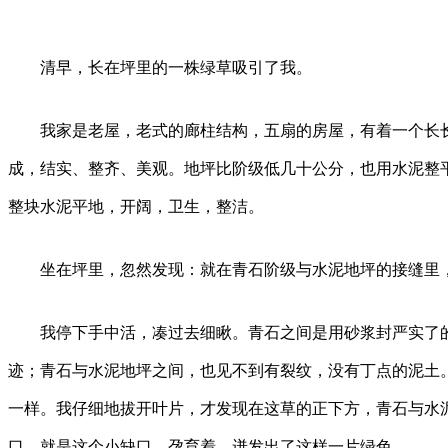
清早，长在坪里的一株绿草吸引了我。
我家是老屋，老式的廊柱结构，五扇的房屋，有着一个长长
成，结实、整齐、美观。地坪比阶级低几十公分，也用水泥整
整块水泥平地，开阔，卫生，整洁。
坐在坪里，忽然发现：就在青石阶级与水泥地坪的接缝里，
我停下手中活，凑过去细瞅。青石之间是用砂浆封严实了的
迹；青石与水泥地坪之间，也见不到有裂纹，没有丁点的泥土
一样。我仔细地拔开叶片，才发现在这草的正下方，青石与水
口，就是这个小缺口，孕育着、迸发出了这样一片绿色。