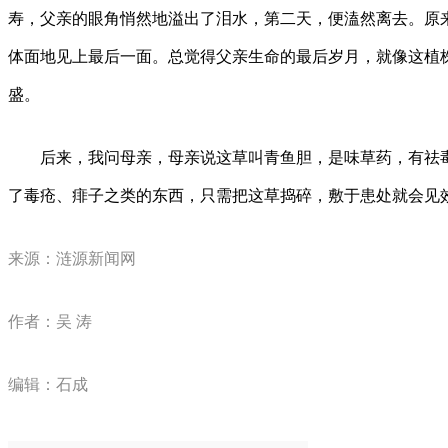
寿，父亲的眼角悄然地溢出了泪水，第二天，便溘然离去。原
体面地见上最后一面。总觉得父亲生命的最后岁月，就像这植
盛。
后来，我问母亲，母亲说这草叫青鱼胆，是味草药，有祛毒
了毒疮、痱子之类的东西，只需把这草捣碎，敷于患处就会见
来源：涟源新闻网
作者：吴 涛
编辑：石成