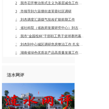
2
我市召开整治形式主义为基层减负工作推进会暨业务培训会议
3
市领导到六亩塘街道芙蓉社区调研
4
刘杰调度汇源煤气技改扩能前期工作
5
省社科院（省政府发展研究中心）到古仙界村调研乡村振兴工作
6
我市“金园投杯”干部职工男子篮球赛闭幕 市直组高新金园代表队 乡镇组桥头河镇代表队获得冠军
7
刘杰到中心城区调研危房整治工作 扎实推进危房整治工作 切实保障群众住房安全
8
湖南省绿色优质农产品高质量发展工作推进会在我市召开
涟水网评