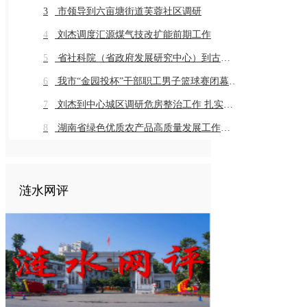
3
市领导到六亩塘街道芙蓉社区调研
4
刘杰调度汇源煤气技改扩能前期工作
5
省社科院（省政府发展研究中心）到古仙界村调研乡村振兴工作
6
我市“金园投杯”干部职工男子篮球赛闭幕 市直组高新金园代表队 乡镇组桥头河镇代表队获得冠军
7
刘杰到中心城区调研危房整治工作 扎实推进危房整治工作 切实保障群众住房安全
8
湖南省绿色优质农产品高质量发展工作推进会在我市召开
涟水网评