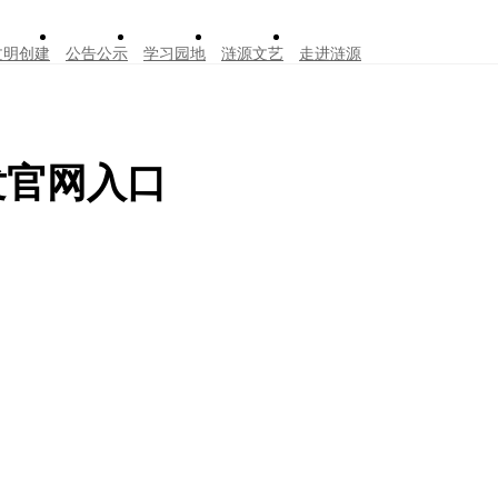
文明创建
公告公示
学习园地
涟源文艺
走进涟源
8凯发官网入口