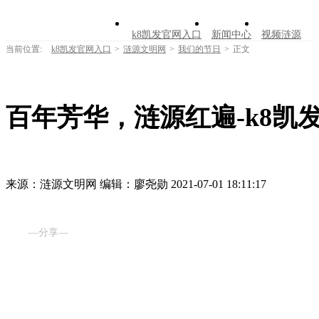
k8凯发官网入口
新闻中心
视频涟源
当前位置:
k8凯发官网入口
>
涟源文明网
>
我们的节日
>
正文
文明创建
公告公示
学习园地
涟源文
走进涟源
百年芳华，涟源红遍-k8凯
来源：涟源文明网
编辑：廖尧勋
2021-07-01 18:11:17
—分享—