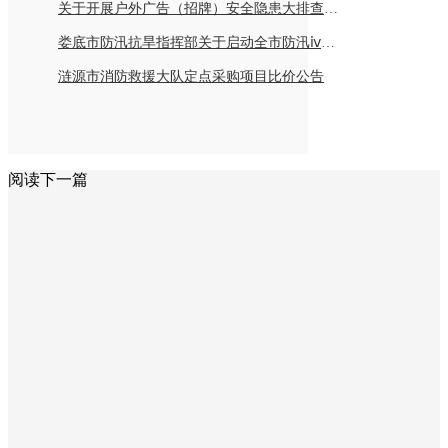
关于开展户外广告（招牌）安全隐患大排查倡议书
娄底市防汛抗旱指挥部关于启动全市防汛ⅳ级应急响应的紧急通知
涟源市消防救援大队定点采购项目比价公告
阅读下一篇