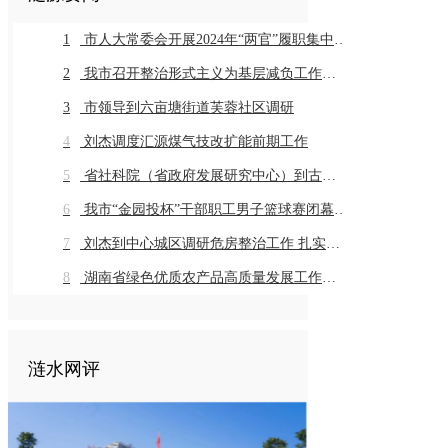
1
市人大常委会开展2024年“两官”履职集中评议
2
我市召开整治形式主义为基层减负工作推进会暨业务培训会议
3
市领导到六亩塘街道芙蓉社区调研
4
刘杰调度汇源煤气技改扩能前期工作
5
省社科院（省政府发展研究中心）到古仙界村调研乡村振兴工作
6
我市“金园投杯”干部职工男子篮球赛闭幕 市直组高新金园代表队 乡镇组桥头河镇代表队获得冠军
7
刘杰到中心城区调研危房整治工作 扎实推进危房整治工作 切实保障群众住房安全
8
湖南省绿色优质农产品高质量发展工作推进会在我市召开
涟水网评