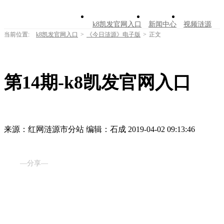
k8凯发官网入口
新闻中心
视频涟源
当前位置:
k8凯发官网入口
>
《今日涟源》电子版
>
正文
文明创建
公告公示
学习园地
涟源文
走进涟源
第14期-k8凯发官网入口
来源：红网涟源市分站
编辑：石成
2019-04-02 09:13:46
—分享—