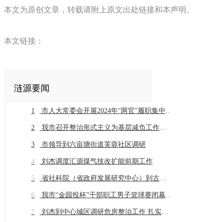
本文为原创文章，转载请附上原文出处链接和本声明。
本文链接：
涟源要闻
1
市人大常委会开展2024年“两官”履职集中评议
2
我市召开整治形式主义为基层减负工作推进会暨业务培训会议
3
市领导到六亩塘街道芙蓉社区调研
4
刘杰调度汇源煤气技改扩能前期工作
5
省社科院（省政府发展研究中心）到古仙界村调研乡村振兴工作
6
我市“金园投杯”干部职工男子篮球赛闭幕 市直组高新金园代表队 乡镇组桥头河镇代表队获得冠军
7
刘杰到中心城区调研危房整治工作 扎实推进危房整治工作 切实保障群众住房安全