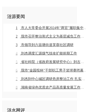
涟源要闻
1
市人大常委会开展2024年“两官”履职集中评议
2
我市召开整治形式主义为基层减负工作推进会暨业务培训会议
3
市领导到六亩塘街道芙蓉社区调研
4
刘杰调度汇源煤气技改扩能前期工作
5
省社科院（省政府发展研究中心）到古仙界村调研乡村振兴工作
6
我市“金园投杯”干部职工男子篮球赛闭幕 市直组高新金园代表队 乡镇组桥头河镇代表队获得冠军
7
刘杰到中心城区调研危房整治工作 扎实推进危房整治工作 切实保障群众住房安全
8
湖南省绿色优质农产品高质量发展工作推进会在我市召开
涟水网评