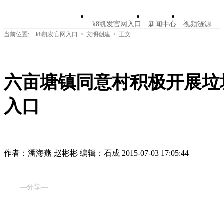
k8凯发官网入口
新闻中心
视频涟源
当前位置:
k8凯发官网入口
>
文明创建
>
正文
文明创建
公告公示
学习园地
涟源文
走进涟源
六亩塘镇同意村积极开展垃圾
入口
作者：潘海燕 赵彬彬
编辑：石成
2015-07-03 17:05:44
—分享—