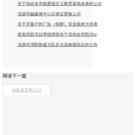
关于拟命名市级爱国主义教育基地名单的公示
涟源市融媒体中心记者证更换公示
关于开展户外广告（招牌）安全隐患大排查倡议书
娄底市防汛抗旱指挥部关于启动全市防汛ⅳ级应急响应的紧急通知
涟源市消防救援大队定点采购项目比价公告
阅读下一篇
k8凯发官网入口