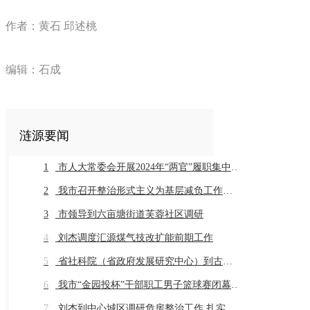
作者：黄石 邱述桃
编辑：石成
涟源要闻
1
市人大常委会开展2024年“两官”履职集中评议
2
我市召开整治形式主义为基层减负工作推进会暨业务培训会议
3
市领导到六亩塘街道芙蓉社区调研
4
刘杰调度汇源煤气技改扩能前期工作
5
省社科院（省政府发展研究中心）到古仙界村调研乡村振兴工作
6
我市“金园投杯”干部职工男子篮球赛闭幕 市直组高新金园代表队 乡镇组桥头河镇代表队获得冠军
7
刘杰到中心城区调研危房整治工作 扎实推进危房整治工作 切实保障群众住房安全