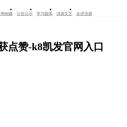
文明创建
公告公示
学习园地
涟源文艺
走进涟源
获点赞-k8凯发官网入口