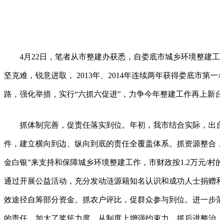
4月22日，笔者从市整建办获悉，自娄底市城乡环境整建工
坚克难，锐意进取， 2013年、2014年连续两年获得娄底市
路，强化举措，实行“六抓六促进”，力争今年整建工作再上新
抓体制完善，促责任落实到位。年初，我市结合实际，出台
件，建立横向到边、纵向到底的责任全覆盖体系。抓资源整合
金白银”来支持和保障城乡环境整建工作，市财政按1.2万元/
通过开展公益活动，充分发动涟源籍知名认识和成功人士捐赠
效途径自筹部分资金。抓农户评比，促群众参与到位。进一步
的责任，加大了奖惩力度，从制度上增强约束力。抓后进整治