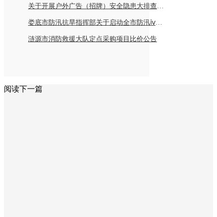
关于开展户外广告（招牌）安全隐患大排查倡议书
娄底市防汛抗旱指挥部关于启动全市防汛ⅳ级应急响应的紧急通知
涟源市消防救援大队定点采购项目比价公告
阅读下一篇