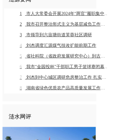
1
市人大常委会开展2024年“两官”履职集中评议
2
我市召开整治形式主义为基层减负工作推进会暨业务培训会议
3
市领导到六亩塘街道芙蓉社区调研
4
刘杰调度汇源煤气技改扩能前期工作
5
省社科院（省政府发展研究中心）到古仙界村调研乡村振兴工作
6
我市“金园投杯”干部职工男子篮球赛闭幕 市直组高新金园代表队 乡镇组桥头河镇代表队获得冠军
7
刘杰到中心城区调研危房整治工作 扎实推进危房整治工作 切实保障群众住房安全
8
湖南省绿色优质农产品高质量发展工作推进会在我市召开
涟水网评