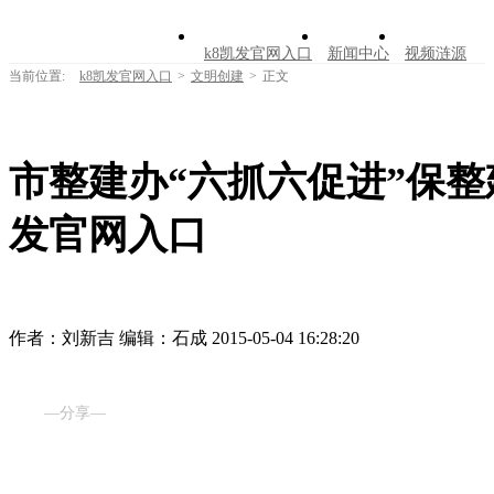
k8凯发官网入口
新闻中心
视频涟源
当前位置:
k8凯发官网入口
>
文明创建
>
正文
文明创建
公告公示
学习园地
涟源文
走进涟源
市整建办“六抓六促进”保整
发官网入口
作者：刘新吉
编辑：石成
2015-05-04 16:28:20
—分享—