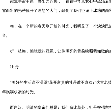
诞生宇宙中第一缕阳光的梅，一茬茬中华儿女心中圣洁若仙
雪而出的光芒撞开了理想的大门，融化了我们征途上冰冻的颜容
梅，在一个新的春天刚开始的时光，我听见了一个泱泱民族
音。
折一枝梅，编就我的冠冕，让你明亮的骨朵映照我如歌的
牡 丹
“美好的生活谁不渴望?花开富贵的牡丹谁不喜欢?”这首老
年飘满求索的时光。
而唐汉、明清的皇帝们总是让我们命比草芥，牡丹被强留在