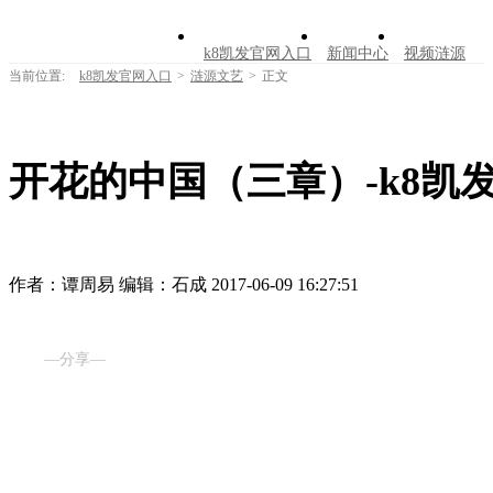
k8凯发官网入口
新闻中心
视频涟源
当前位置:
k8凯发官网入口
>
涟源文艺
>
正文
文明创建
公告公示
学习园地
涟源文
走进涟源
开花的中国（三章）-k8凯
作者：谭周易
编辑：石成
2017-06-09 16:27:51
—分享—