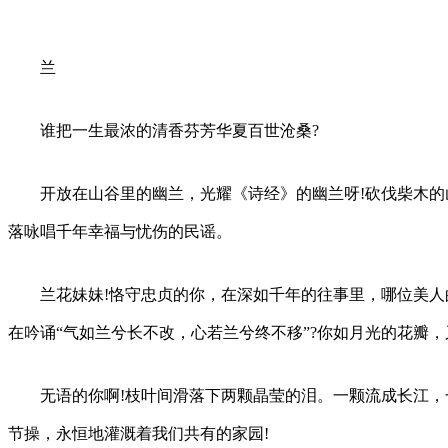
兰
谁把一生最浓的清香芬芳华夏百世沧桑?
开放在山谷里的幽兰，光耀《诗经》的幽兰呀!砍伐柴木的
落咏唱千年幸福与忧伤的民谣。
兰花妹妹!恪守忠贞的你，在深如千年的往事里，哪位美人
在吟诵“气如兰兮长不改，心若兰兮终不移”?你如月光的花瓣，
无语的你啊!枝叶间滑落下两颗晶莹的泪。一颗流成长江，
节操，永恒地灌溉着我们共有的家园!