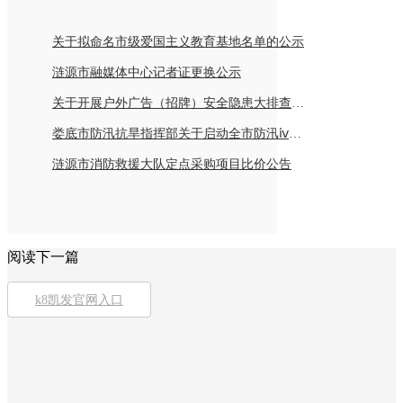
关于拟命名市级爱国主义教育基地名单的公示
涟源市融媒体中心记者证更换公示
关于开展户外广告（招牌）安全隐患大排查倡议书
娄底市防汛抗旱指挥部关于启动全市防汛ⅳ级应急响应的紧急通知
涟源市消防救援大队定点采购项目比价公告
阅读下一篇
k8凯发官网入口