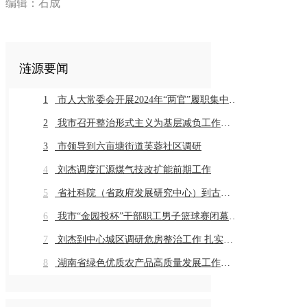
编辑：石成
涟源要闻
1
市人大常委会开展2024年“两官”履职集中评议
2
我市召开整治形式主义为基层减负工作推进会暨业务培训会议
3
市领导到六亩塘街道芙蓉社区调研
4
刘杰调度汇源煤气技改扩能前期工作
5
省社科院（省政府发展研究中心）到古仙界村调研乡村振兴工作
6
我市“金园投杯”干部职工男子篮球赛闭幕 市直组高新金园代表队 乡镇组桥头河镇代表队获得冠军
7
刘杰到中心城区调研危房整治工作 扎实推进危房整治工作 切实保障群众住房安全
8
湖南省绿色优质农产品高质量发展工作推进会在我市召开