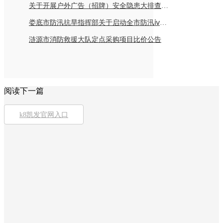
关于开展户外广告（招牌）安全隐患大排查倡议书
娄底市防汛抗旱指挥部关于启动全市防汛ⅳ级应急响应的紧急通知
涟源市消防救援大队定点采购项目比价公告
阅读下一篇
k8凯发官网入口