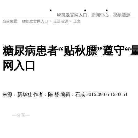
k8凯发官网入口
新闻中心
视频涟源
当前位置:
k8凯发官网入口
>
走进涟源
>
正文
文明创建
公告公示
学习园地
涟源文
走进涟源
糖尿病患者“贴秋膘”遵守“量
网入口
来源：新华社
作者：陈 舒
编辑：石成
2016-09-05 16:03:51
—分享—