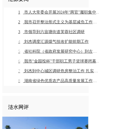
1
市人大常委会开展2024年“两官”履职集中评议
2
我市召开整治形式主义为基层减负工作推进会暨业务培训会议
3
市领导到六亩塘街道芙蓉社区调研
4
刘杰调度汇源煤气技改扩能前期工作
5
省社科院（省政府发展研究中心）到古仙界村调研乡村振兴工作
6
我市“金园投杯”干部职工男子篮球赛闭幕 市直组高新金园代表队 乡镇组桥头河镇代表队获得冠军
7
刘杰到中心城区调研危房整治工作 扎实推进危房整治工作 切实保障群众住房安全
8
湖南省绿色优质农产品高质量发展工作推进会在我市召开
涟水网评