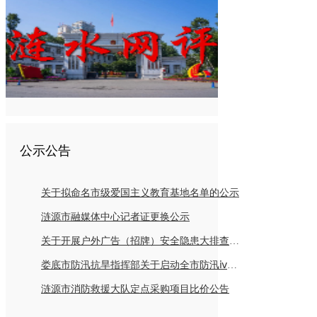
公示公告
关于拟命名市级爱国主义教育基地名单的公示
涟源市融媒体中心记者证更换公示
关于开展户外广告（招牌）安全隐患大排查倡议书
娄底市防汛抗旱指挥部关于启动全市防汛ⅳ级应急响应的紧急通知
涟源市消防救援大队定点采购项目比价公告