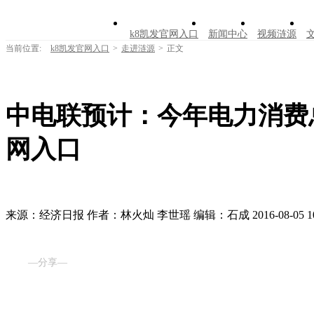
k8凯发官网入口
新闻中心
视频涟源
当前位置:
k8凯发官网入口
>
走进涟源
>
正文
中电联预计：今年电力消费总
网入口
来源：经济日报
作者：林火灿 李世瑶
编辑：石成
2016-08-05 1
—分享—