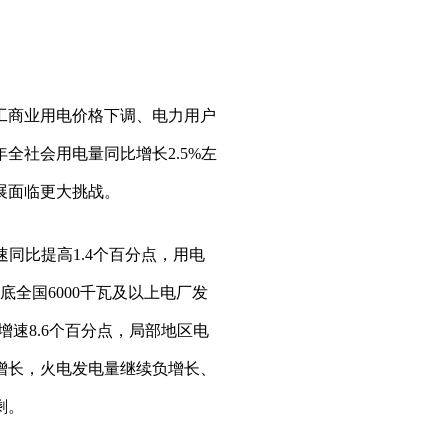
商业用电价格下调、电力用户
全社会用电量同比增长2.5%左
展面临更大挑战。
同比提高1.4个百分点，用电
全国6000千瓦及以上电厂发
电增速8.6个百分点，局部地区电
增长，火电发电量继续负增长、
剩。