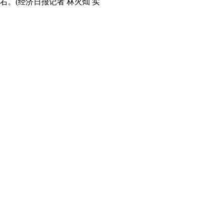
右。(经济日报记者 林火灿 实