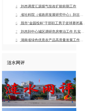
4
刘杰调度汇源煤气技改扩能前期工作
5
省社科院（省政府发展研究中心）到古仙界村调研乡村振兴工作
6
我市“金园投杯”干部职工男子篮球赛闭幕 市直组高新金园代表队 乡镇组桥头河镇代表队获得冠军
7
刘杰到中心城区调研危房整治工作 扎实推进危房整治工作 切实保障群众住房安全
8
湖南省绿色优质农产品高质量发展工作推进会在我市召开
涟水网评