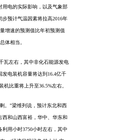
用电的实际影响，以及气象部
步预计气温因素将拉高2016年
电量增速的预测值比年初预测值
年总体相当。
千瓦左右，其中非化石能源发电
国发电装机容量将达到16.4亿千
装机比重将上升至36.5%左右。
剩。”梁维列说，预计东北和西
古西和山西富裕，华中、华东和
利用小时3750小时左右，其中