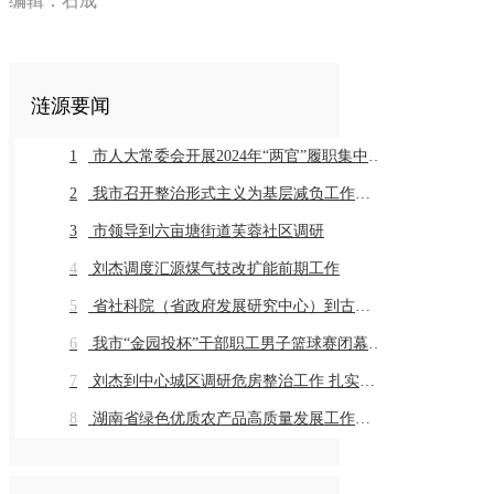
编辑：石成
涟源要闻
1
市人大常委会开展2024年“两官”履职集中评议
2
我市召开整治形式主义为基层减负工作推进会暨业务培训会议
3
市领导到六亩塘街道芙蓉社区调研
4
刘杰调度汇源煤气技改扩能前期工作
5
省社科院（省政府发展研究中心）到古仙界村调研乡村振兴工作
6
我市“金园投杯”干部职工男子篮球赛闭幕 市直组高新金园代表队 乡镇组桥头河镇代表队获得冠军
7
刘杰到中心城区调研危房整治工作 扎实推进危房整治工作 切实保障群众住房安全
8
湖南省绿色优质农产品高质量发展工作推进会在我市召开