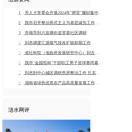
1
市人大常委会开展2024年“两官”履职集中评议
2
我市召开整治形式主义为基层减负工作推进会暨业务培训会议
3
市领导到六亩塘街道芙蓉社区调研
4
刘杰调度汇源煤气技改扩能前期工作
5
省社科院（省政府发展研究中心）到古仙界村调研乡村振兴工作
6
我市“金园投杯”干部职工男子篮球赛闭幕 市直组高新金园代表队 乡镇组桥头河镇代表队获得冠军
7
刘杰到中心城区调研危房整治工作 扎实推进危房整治工作 切实保障群众住房安全
8
湖南省绿色优质农产品高质量发展工作推进会在我市召开
涟水网评