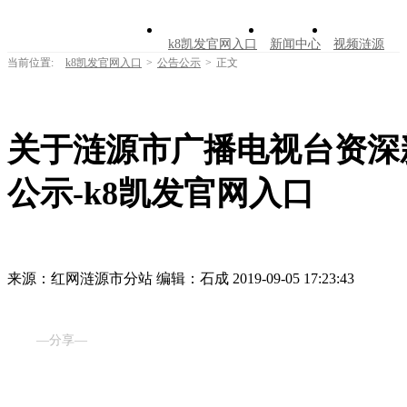
k8凯发官网入口
新闻中心
视频涟源
当前位置:
k8凯发官网入口
>
公告公示
>
正文
文明创建
公告公示
学习园地
涟源文
走进涟源
关于涟源市广播电视台资深
公示-k8凯发官网入口
来源：红网涟源市分站
编辑：石成
2019-09-05 17:23:43
—分享—