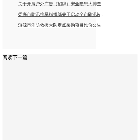
关于开展户外广告（招牌）安全隐患大排查倡议书
娄底市防汛抗旱指挥部关于启动全市防汛ⅳ级应急响应的紧急通知
涟源市消防救援大队定点采购项目比价公告
阅读下一篇