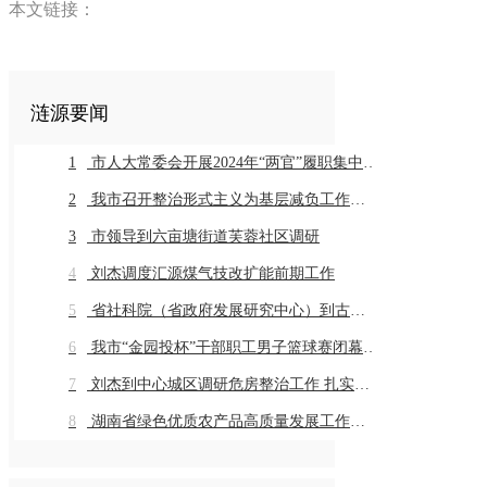
本文链接：
涟源要闻
1
市人大常委会开展2024年“两官”履职集中评议
2
我市召开整治形式主义为基层减负工作推进会暨业务培训会议
3
市领导到六亩塘街道芙蓉社区调研
4
刘杰调度汇源煤气技改扩能前期工作
5
省社科院（省政府发展研究中心）到古仙界村调研乡村振兴工作
6
我市“金园投杯”干部职工男子篮球赛闭幕 市直组高新金园代表队 乡镇组桥头河镇代表队获得冠军
7
刘杰到中心城区调研危房整治工作 扎实推进危房整治工作 切实保障群众住房安全
8
湖南省绿色优质农产品高质量发展工作推进会在我市召开