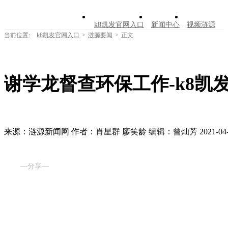
k8凯发官网入口
新闻中心
视频涟源
当前位置:
k8凯发官网入口
>
涟源要闻
>
正文
文明创建
公告公示
学习园地
涟源文
走进涟源
谢学龙督查环保工作-k8凯
来源：涟源新闻网
作者：肖星群 廖笑龄
编辑：曾灿芳
2021-04
—分享—