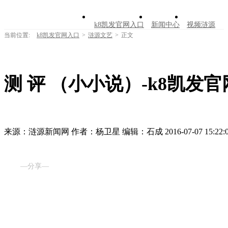
k8凯发官网入口
新闻中心
视频涟源
当前位置:
k8凯发官网入口
>
涟源文艺
>
正文
文明创建
公告公示
学习园地
涟源文
走进涟源
测 评 （小小说）-k8凯发
来源：涟源新闻网
作者：杨卫星
编辑：石成
2016-07-07 15:22:
—分享—