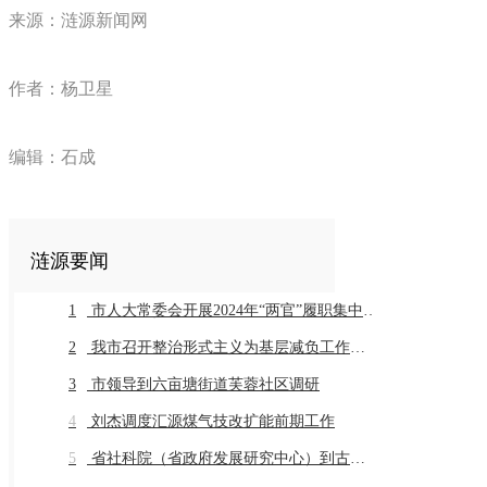
来源：涟源新闻网
作者：杨卫星
编辑：石成
涟源要闻
1
市人大常委会开展2024年“两官”履职集中评议
2
我市召开整治形式主义为基层减负工作推进会暨业务培训会议
3
市领导到六亩塘街道芙蓉社区调研
4
刘杰调度汇源煤气技改扩能前期工作
5
省社科院（省政府发展研究中心）到古仙界村调研乡村振兴工作