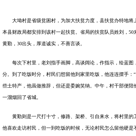
大坳村是省级贫困村，为加大扶贫力度，县扶贫办特地将上
本县财政局都安排到该村一起扶贫。省局的扶贫队员姓刘，50
黄勤，30出头，厚道诚实，不善言谈。
每次下村里，老刘指手画脚，高谈阔论，作指示，绘蓝图，
分。到了吃饭时分，村民们想留他到家里吃饭，他连连摆手：“
些土特产，他虽做推辞，但还是委婉笑纳。中午，村干部便陪
一溜烟回了省城。
黄勤则是一尺打十寸，修路、架桥、引自来水，将村里的工
他喜欢走访村民，但一到吃饭的时候，无论村民怎么留他硬是