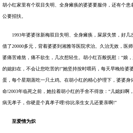
胡小红家里有个双目失明、全身瘫痪的婆婆要服侍，还有个患
公要招扶。
1993年婆婆张新梅双目失明、全身瘫痪，屎尿失禁，好几
借了20000多元，背着婆婆到湘雅等医院求治。久治无效，医
婆痛苦难熬，痛不欲生，几次想轻生。胡小红百般抚慰：“娘
的媳妇在，不会让您吃苦的!”她坚持按时喂药，每天早晚给婆
蛋，每个星期蒸吃一只土鸡。在胡小红的精心护理下，婆婆身体
命!2003年临死之前，她拉着胡小红的手舍不得放：“儿媳妇啊
病无孝子，你硬是个真孝子哩!你比亲生女儿还要亲啊!”
至爱情为炽