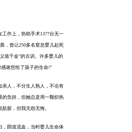
作上，协助手术1377台无一
粪，曾让250多名窒息婴儿起死
义值千金”的古训。许多婴儿的
感谢您给了孩子的生命!”
亲人，不分生人熟人，不论有
重的负担，但她总是用一颗炽热
说肮脏，但我无怨无悔。
妇，阴道流血，当时婴儿生命体