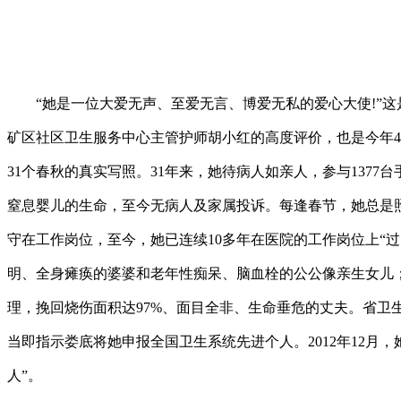
“她是一位大爱无声、至爱无言、博爱无私的爱心大使!”这
矿区社区卫生服务中心主管护师胡小红的高度评价，也是今年4
31个春秋的真实写照。31年来，她待病人如亲人，参与1377台
窒息婴儿的生命，至今无病人及家属投诉。每逢春节，她总是
守在工作岗位，至今，她已连续10多年在医院的工作岗位上“过
明、全身瘫痪的婆婆和老年性痴呆、脑血栓的公公像亲生女儿
理，挽回烧伤面积达97%、面目全非、生命垂危的丈夫。省卫
当即指示娄底将她申报全国卫生系统先进个人。2012年12月
人”。