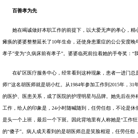
百善孝为先
她在竭诚做好本职工作的前提下，以大爱无声的孝心，精心
瘫痪的婆婆整整延长了10年生命，还使身患重症的公公安度晚
孝子”变为“久病床前有孝子”。婆婆临死前拉着她的手夸奖：“
在矿区医疗服务中心，经常看到这种现象，患者一进门总是
师!”这名胡医师就是胡小红。从1984年参加工作到2015年，
的医护、医患关系，成了医院的护理明星与品牌。她先后在外
工作，给人的印象是，24小时随喊随到，任劳任怨，不论是休
是头一个上班，最后一个下斑。因此背地里有人称她是“工作狂
的“傻子”。病人成天看到的是胡医师总是笑脸相迎，任劳任怨