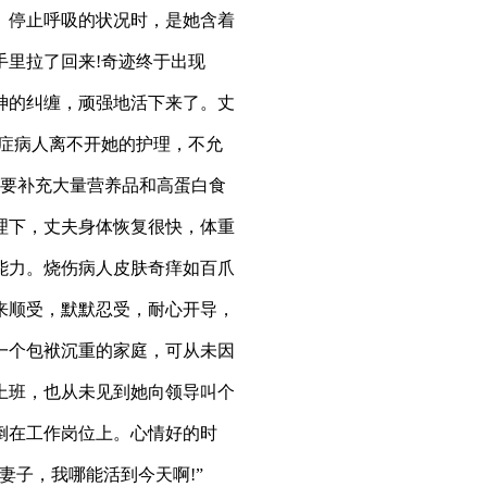
、停止呼吸的状况时，是她含着
手里拉了回来!奇迹终于出现
神的纠缠，顽强地活下来了。丈
重症病人离不开她的护理，不允
需要补充大量营养品和高蛋白食
理下，丈夫身体恢复很快，体重
能力。烧伤病人皮肤奇痒如百爪
来顺受，默默忍受，耐心开导，
一个包袱沉重的家庭，可从未因
上班，也从未见到她向领导叫个
倒在工作岗位上。心情好的时
妻子，我哪能活到今天啊!”