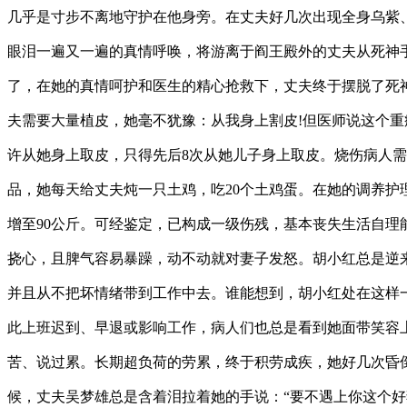
几乎是寸步不离地守护在他身旁。在丈夫好几次出现全身乌紫
眼泪一遍又一遍的真情呼唤，将游离于阎王殿外的丈夫从死神
了，在她的真情呵护和医生的精心抢救下，丈夫终于摆脱了死
夫需要大量植皮，她毫不犹豫：从我身上割皮!但医师说这个
许从她身上取皮，只得先后8次从她儿子身上取皮。烧伤病人
品，她每天给丈夫炖一只土鸡，吃20个土鸡蛋。在她的调养护
增至90公斤。可经鉴定，已构成一级伤残，基本丧失生活自理
挠心，且脾气容易暴躁，动不动就对妻子发怒。胡小红总是逆
并且从不把坏情绪带到工作中去。谁能想到，胡小红处在这样
此上班迟到、早退或影响工作，病人们也总是看到她面带笑容
苦、说过累。长期超负荷的劳累，终于积劳成疾，她好几次昏
候，丈夫吴梦雄总是含着泪拉着她的手说：“要不遇上你这个好