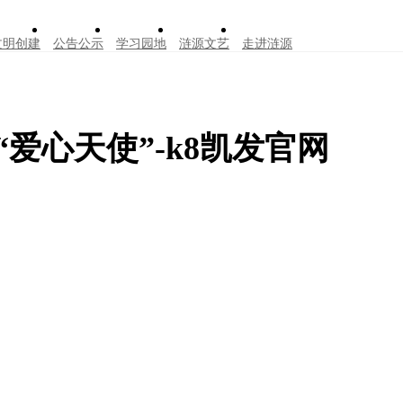
文明创建
公告公示
学习园地
涟源文艺
走进涟源
爱心天使”-k8凯发官网