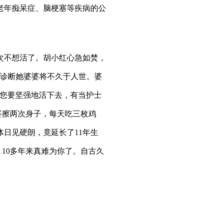
老年痴呆症、脑梗塞等疾病的公
次不想活了。胡小红心急如焚，
师诊断她婆婆将不久于人世。婆
，您要坚强地活下去，有当护士
婆擦两次身子，每天吃三枚鸡
日见硬朗，竟延长了11年生
，10多年来真难为你了。自古久