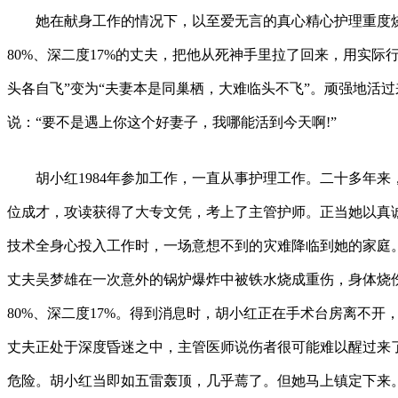
她在献身工作的情况下，以至爱无言的真心精心护理重度烧
80%、深二度17%的丈夫，把他从死神手里拉了回来，用实际
头各自飞”变为“夫妻本是同巢栖，大难临头不飞”。顽强地活
说：“要不是遇上你这个好妻子，我哪能活到今天啊!”
胡小红1984年参加工作，一直从事护理工作。二十多年来
位成才，攻读获得了大专文凭，考上了主管护师。正当她以真
技术全身心投入工作时，一场意想不到的灾难降临到她的家庭。2
丈夫吴梦雄在一次意外的锅炉爆炸中被铁水烧成重伤，身体烧伤
80%、深二度17%。得到消息时，胡小红正在手术台房离不开
丈夫正处于深度昏迷之中，主管医师说伤者很可能难以醒过来
危险。胡小红当即如五雷轰顶，几乎蔫了。但她马上镇定下来