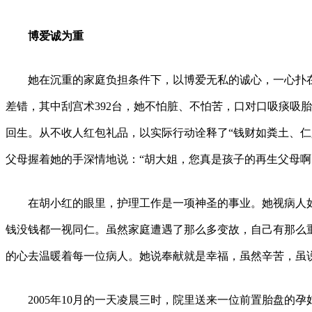
博爱诚为重
她在沉重的家庭负担条件下，以博爱无私的诚心，一心扑在工
差错，其中刮宫术392台，她不怕脏、不怕苦，口对口吸痰吸胎
回生。从不收人红包礼品，以实际行动诠释了“钱财如粪土、仁
父母握着她的手深情地说：“胡大姐，您真是孩子的再生父母啊!
在胡小红的眼里，护理工作是一项神圣的事业。她视病人如
钱没钱都一视同仁。虽然家庭遭遇了那么多变故，自己有那么
的心去温暖着每一位病人。她说奉献就是幸福，虽然辛苦，虽
2005年10月的一天凌晨三时，院里送来一位前置胎盘的孕