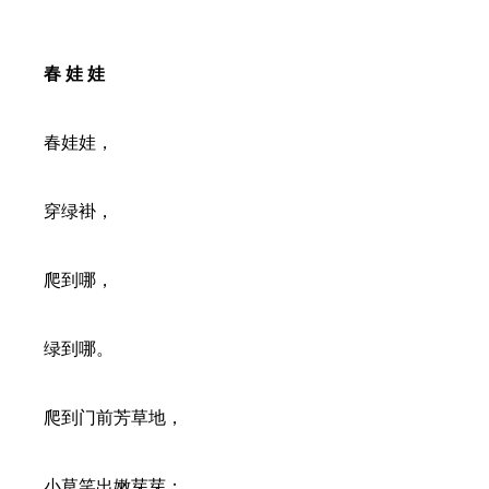
春 娃 娃
春娃娃，
穿绿褂，
爬到哪，
绿到哪。
爬到门前芳草地，
小草笑出嫩芽芽；