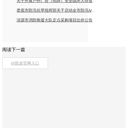
关于开展户外广告（招牌）安全隐患大排查倡议书
娄底市防汛抗旱指挥部关于启动全市防汛ⅳ级应急响应的紧急通知
涟源市消防救援大队定点采购项目比价公告
阅读下一篇
k8凯发官网入口