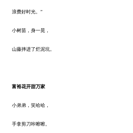
浪费好时光。”
小树苗，身一晃，
山藤摔进了烂泥坑。
富裕花开甜万家
小弟弟，笑哈哈，
手拿剪刀咔嚓嚓。