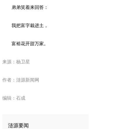
弟弟笑着来回答：
我把富字栽进土，
富裕花开甜万家。
来源：杨卫星
作者：涟源新闻网
编辑：石成
涟源要闻