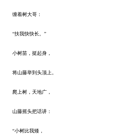
缠着树大哥：
“扶我快快长。”
小树苗，挺起身，
将山藤举到头顶上。
爬上树，天地广，
山藤摇头把话讲：
“小树比我矮，