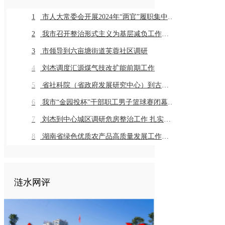
1
市人大常委会开展2024年“两官”履职集中评议
2
我市召开整治形式主义为基层减负工作推进会暨业务培训会议
3
市领导到六亩塘街道芙蓉社区调研
4
刘杰调度汇源煤气技改扩能前期工作
5
省社科院（省政府发展研究中心）到古仙界村调研乡村振兴工作
6
我市“金园投杯”干部职工男子篮球赛闭幕 市直组高新金园代表队 乡镇组桥头河镇代表队获得冠军
7
刘杰到中心城区调研危房整治工作 扎实推进危房整治工作 切实保障群众住房安全
8
湖南省绿色优质农产品高质量发展工作推进会在我市召开
涟水网评