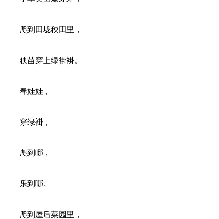
爬到田垅秧田里，
秧苗穿上绿褂褂。
春娃娃，
穿绿褂，
爬到哪，
乐到哪。
爬到屋后菜园里，