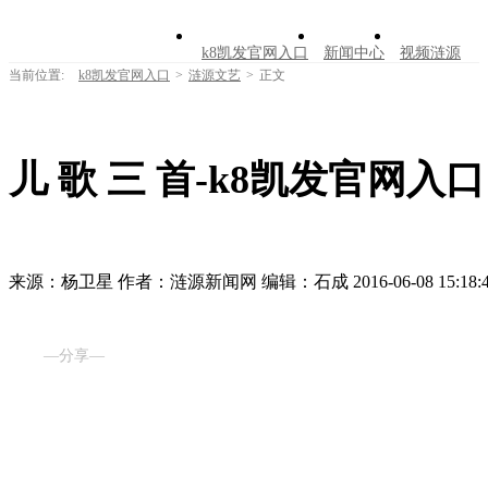
k8凯发官网入口
新闻中心
视频涟源
当前位置:
k8凯发官网入口
>
涟源文艺
>
正文
文明创建
公告公示
学习园地
涟源文
走进涟源
儿 歌 三 首-k8凯发官网入口
来源：杨卫星
作者：涟源新闻网
编辑：石成
2016-06-08 15:18:
—分享—