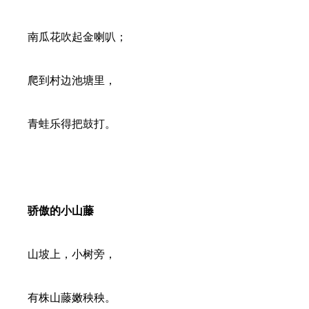
南瓜花吹起金喇叭；
爬到村边池塘里，
青蛙乐得把鼓打。
骄傲的小山藤
山坡上，小树旁，
有株山藤嫩秧秧。