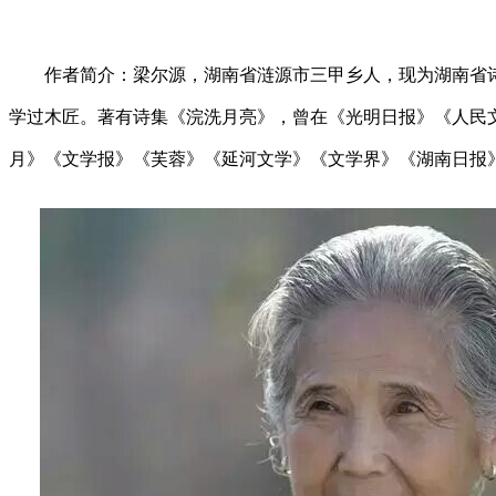
作者简介：梁尔源，湖南省涟源市三甲乡人，现为湖南省诗
学过木匠。著有诗集《浣洗月亮》，曾在《光明日报》《人民
月》《文学报》《芙蓉》《延河文学》《文学界》《湖南日报》