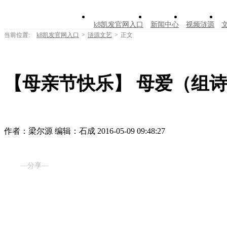
k8凯发官网入口
新闻中心
视频涟源
当前位置:
k8凯发官网入口
>
涟源文艺
>
正文
【母亲节快乐】 母爱（组诗
作者：梁尔源
编辑：石成
2016-05-09 09:48:27
—分享—