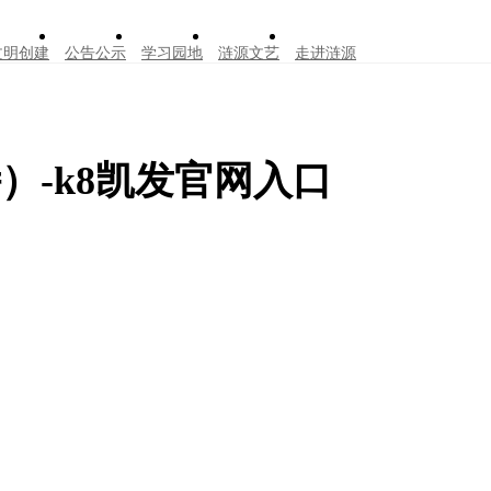
文明创建
公告公示
学习园地
涟源文艺
走进涟源
）-k8凯发官网入口