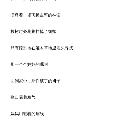
演绎着一场飞檐走壁的神话
梭树时齐刷刷挂掉了纽扣
只有惊恐地在灌木草地里埋头寻找
那一个个妈妈的嘱咐
回到家中，那件破了的褂子
张口喘着粗气
妈妈用皱着的眉线