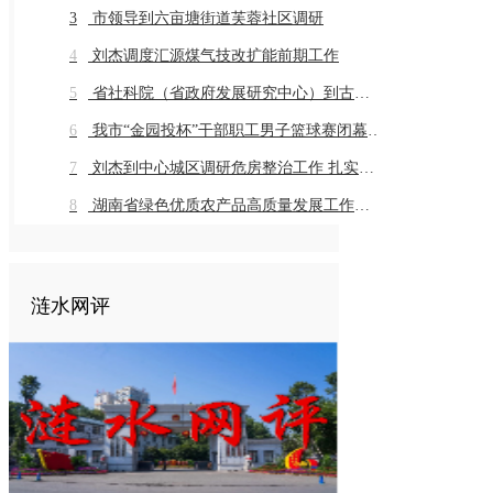
3
市领导到六亩塘街道芙蓉社区调研
4
刘杰调度汇源煤气技改扩能前期工作
5
省社科院（省政府发展研究中心）到古仙界村调研乡村振兴工作
6
我市“金园投杯”干部职工男子篮球赛闭幕 市直组高新金园代表队 乡镇组桥头河镇代表队获得冠军
7
刘杰到中心城区调研危房整治工作 扎实推进危房整治工作 切实保障群众住房安全
8
湖南省绿色优质农产品高质量发展工作推进会在我市召开
涟水网评