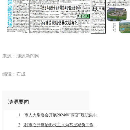
来源：涟源新闻网
编辑：石成
涟源要闻
1
市人大常委会开展2024年“两官”履职集中评议
2
我市召开整治形式主义为基层减负工作推进会暨业务培训会议