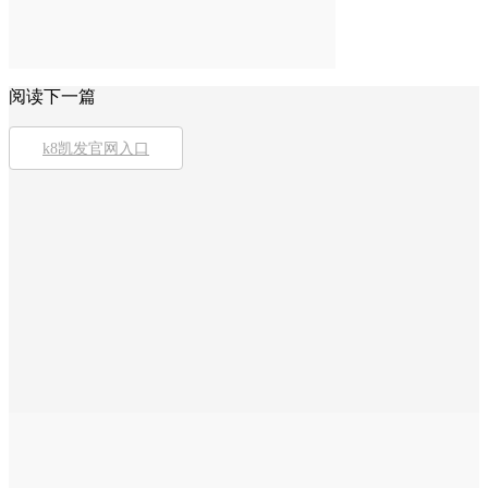
阅读下一篇
k8凯发官网入口