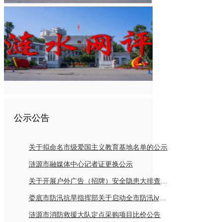
公示公告
关于拟命名市级爱国主义教育基地名单的公示
涟源市融媒体中心记者证更换公示
关于开展户外广告（招牌）安全隐患大排查倡议书
娄底市防汛抗旱指挥部关于启动全市防汛ⅳ级应急响应的紧急通知
涟源市消防救援大队定点采购项目比价公告