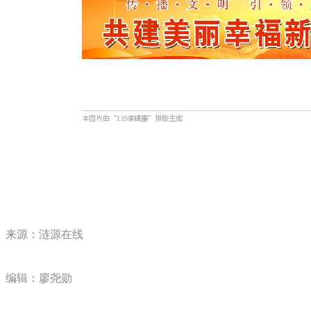
来源：涟源在线
编辑：廖尧勋