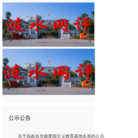
公示公告
关于拟命名市级爱国主义教育基地名单的公示