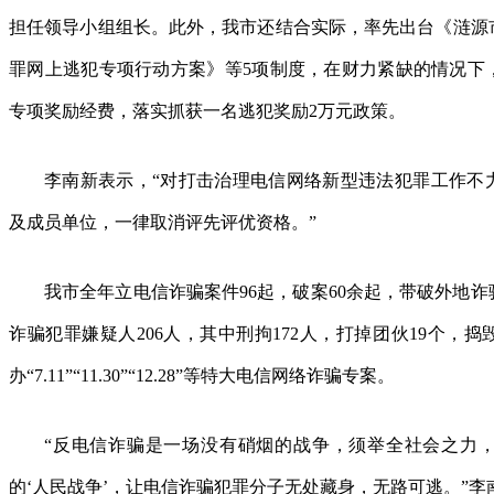
担任领导小组组长。此外，我市还结合实际，率先出台《涟源
罪网上逃犯专项行动方案》等5项制度，在财力紧缺的情况下
专项奖励经费，落实抓获一名逃犯奖励2万元政策。
李南新表示，“对打击治理电信网络新型违法犯罪工作不
及成员单位，一律取消评先评优资格。”
我市全年立电信诈骗案件96起，破案60余起，带破外地诈
诈骗犯罪嫌疑人206人，其中刑拘172人，打掉团伙19个，捣
办“7.11”“11.30”“12.28”等特大电信网络诈骗专案。
“反电信诈骗是一场没有硝烟的战争，须举全社会之力
的‘人民战争’，让电信诈骗犯罪分子无处藏身，无路可逃。”李