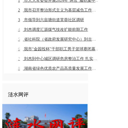
1
市人大常委会开展2024年“两官”履职集中评议
2
我市召开整治形式主义为基层减负工作推进会暨业务培训会议
3
市领导到六亩塘街道芙蓉社区调研
4
刘杰调度汇源煤气技改扩能前期工作
5
省社科院（省政府发展研究中心）到古仙界村调研乡村振兴工作
6
我市“金园投杯”干部职工男子篮球赛闭幕 市直组高新金园代表队 乡镇组桥头河镇代表队获得冠军
7
刘杰到中心城区调研危房整治工作 扎实推进危房整治工作 切实保障群众住房安全
8
湖南省绿色优质农产品高质量发展工作推进会在我市召开
涟水网评