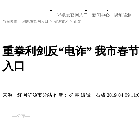
k8凯发官网入口
新闻中心
视频涟源
当前位置:
k8凯发官网入口
>
涟源文艺
>
正文
文明创建
公告公示
学习园地
涟源文
走进涟源
重拳利剑反“电诈” 我市春节
入口
来源：​红网涟源市分站
作者：罗 霞
编辑：石成
2019-04-09 11:
—分享—