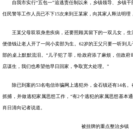
自我市实行“五包一”追逃责任制以来，乡镇领导、乡镇
任民警等工作人员已不下15次来到王某家，向其家人释法明理
王某父母双双身患疾病，还要照顾其留下的一双儿女，生
便借钱让老人开了一间小卖部为生。62岁的王父只要一听到儿
部的桌上默默流泪。“儿子犯了罪，给政府添了麻烦，但政府
店谋生，我们也希望他早日回家，争取宽大处理。”
除已到案的53名电信诈骗网上逃犯外，金石镇还有14名
抓捕，并做逃犯家属思想工作，“有2个逃犯的家属思想基本通
肖日清向记者说道。
被挂牌的重点整治乡镇