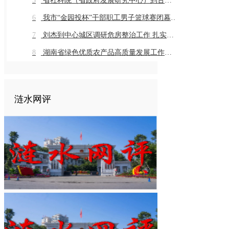
5
省社科院（省政府发展研究中心）到古仙界村调研乡村振兴工作
6
我市“金园投杯”干部职工男子篮球赛闭幕 市直组高新金园代表队 乡镇组桥头河镇代表队获得冠军
7
刘杰到中心城区调研危房整治工作 扎实推进危房整治工作 切实保障群众住房安全
8
湖南省绿色优质农产品高质量发展工作推进会在我市召开
涟水网评