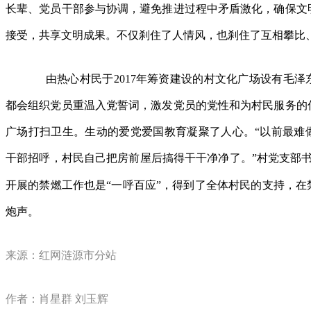
长辈、党员干部参与协调，避免推进过程中矛盾激化，确保文
接受，共享文明成果。不仅刹住了人情风，也刹住了互相攀比
由热心村民于
2017
年筹资建设的村文化广场设有毛泽
都会组织党员重温入党誓词，激发党员的党性和为村民服务的
广场打扫卫生。生动的爱党爱国教育凝聚了人心。“以前最难
干部招呼，村民自己把房前屋后搞得干干净净了。”村党支部
开展的禁燃工作也是“一呼百应”，得到了全体村民的支持，在
炮声。
来源：​红网涟源市分站
作者：肖星群 刘玉辉