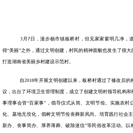
3
月
日，漫步杨市镇板桥村，但见家家窗明几净，
7
得“美丽”之外，通过文明创建，村民的精神面貌也发生了很大
打造湖南省美丽乡村建设示范村。
自
2018
年开展文明创建以来，板桥村通过了修改后的
议，出台了环境卫生管理制度，成立了创建文明村领导机构和
事理事会管“百家事”，倡导仪式从简、文明节俭。实施农村
化、墓地无坟化，倡树文明节俭丧葬新风尚。培育践行社会主
新办、丧事简办、厚养薄葬、破除迷信”等民俗改革活动。以