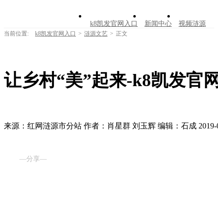
k8凯发官网入口
新闻中心
视频涟源
当前位置:
k8凯发官网入口
>
涟源文艺
>
正文
文明创建
公告公示
学习园地
涟源文
走进涟源
让乡村“美”起来-k8凯发官
来源：​红网涟源市分站
作者：肖星群 刘玉辉
编辑：石成
2019-
—分享—