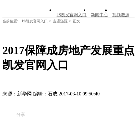
k8凯发官网入口
新闻中心
视频涟源
当前位置:
k8凯发官网入口
>
走进涟源
>
正文
文明创建
公告公示
学习园地
涟源文
走进涟源
2017保障成房地产发展重点 
凯发官网入口
来源：新华网
编辑：石成
2017-03-10 09:50:40
—分享—