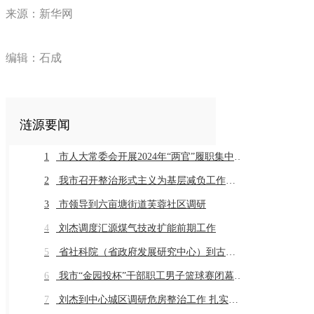
来源：新华网
编辑：石成
涟源要闻
1
市人大常委会开展2024年“两官”履职集中评议
2
我市召开整治形式主义为基层减负工作推进会暨业务培训会议
3
市领导到六亩塘街道芙蓉社区调研
4
刘杰调度汇源煤气技改扩能前期工作
5
省社科院（省政府发展研究中心）到古仙界村调研乡村振兴工作
6
我市“金园投杯”干部职工男子篮球赛闭幕 市直组高新金园代表队 乡镇组桥头河镇代表队获得冠军
7
刘杰到中心城区调研危房整治工作 扎实推进危房整治工作 切实保障群众住房安全