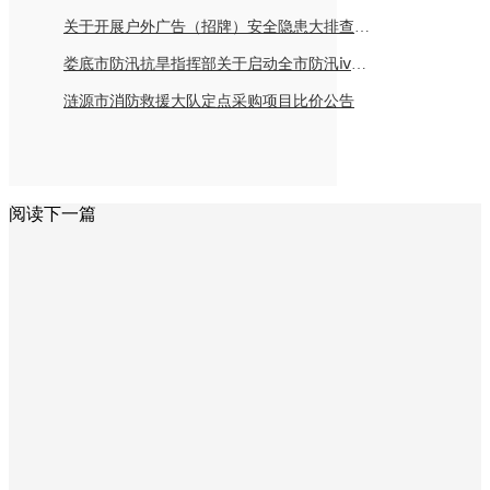
关于开展户外广告（招牌）安全隐患大排查倡议书
娄底市防汛抗旱指挥部关于启动全市防汛ⅳ级应急响应的紧急通知
涟源市消防救援大队定点采购项目比价公告
阅读下一篇