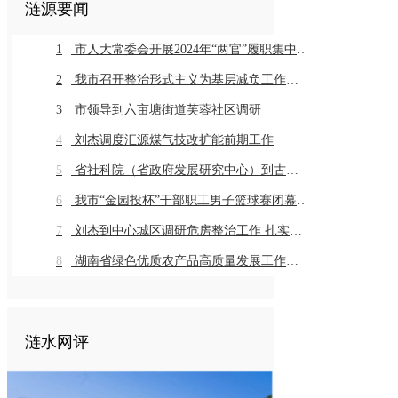
涟源要闻
1
市人大常委会开展2024年“两官”履职集中评议
2
我市召开整治形式主义为基层减负工作推进会暨业务培训会议
3
市领导到六亩塘街道芙蓉社区调研
4
刘杰调度汇源煤气技改扩能前期工作
5
省社科院（省政府发展研究中心）到古仙界村调研乡村振兴工作
6
我市“金园投杯”干部职工男子篮球赛闭幕 市直组高新金园代表队 乡镇组桥头河镇代表队获得冠军
7
刘杰到中心城区调研危房整治工作 扎实推进危房整治工作 切实保障群众住房安全
8
湖南省绿色优质农产品高质量发展工作推进会在我市召开
涟水网评