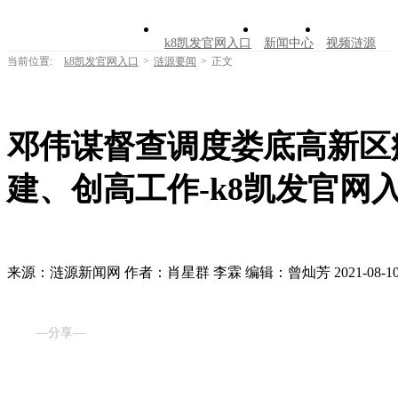
k8凯发官网入口
新闻中心
视频涟源
当前位置:
k8凯发官网入口
>
涟源要闻
>
正文
文明创建
公告公示
学习园地
涟源文
走进涟源
邓伟谋督查调度娄底高新区
建、创高工作-k8凯发官网
来源：涟源新闻网
作者：肖星群 李霖
编辑：曾灿芳
2021-08-10
—分享—