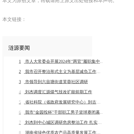
本文为原创文章，转载请附上原文出处链接和本声明。
本文链接：
涟源要闻
1
市人大常委会开展2024年“两官”履职集中评议
2
我市召开整治形式主义为基层减负工作推进会暨业务培训会议
3
市领导到六亩塘街道芙蓉社区调研
4
刘杰调度汇源煤气技改扩能前期工作
5
省社科院（省政府发展研究中心）到古仙界村调研乡村振兴工作
6
我市“金园投杯”干部职工男子篮球赛闭幕 市直组高新金园代表队 乡镇组桥头河镇代表队获得冠军
7
刘杰到中心城区调研危房整治工作 扎实推进危房整治工作 切实保障群众住房安全
8
湖南省绿色优质农产品高质量发展工作推进会在我市召开