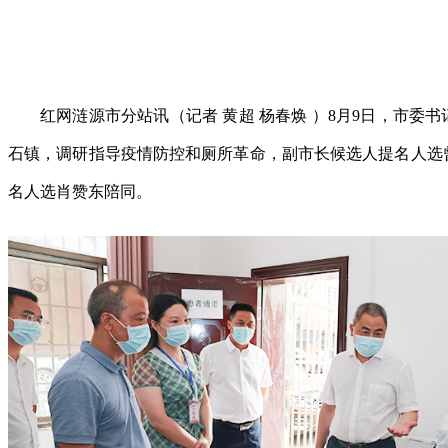
红网涟源市分站讯（记者 黄超 杨春焕 ）8月9日，市委
石镇，调研指导疫情防控和厕所革命，副市长候选人提名人选
名人选肖赞东陪同。