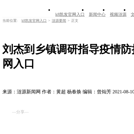
k8凯发官网入口
新闻中心
视频涟源
当前位置:
k8凯发官网入口
>
涟源要闻
>
正文
刘杰到乡镇调研指导疫情防控
网入口
来源：涟源新闻网
作者：黄超 杨春焕
编辑：曾灿芳
2021-08-10
—分享—