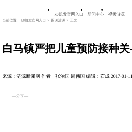
k8凯发官网入口
新闻中心
视频涟源
当前位置:
k8凯发官网入口
>
图说涟源
>
正文
文明创建
公告公示
学习园地
涟源文
走进涟源
白马镇严把儿童预防接种关-
来源：涟源新闻网
作者：张治国 周伟国
编辑：石成
2017-01-11
—分享—