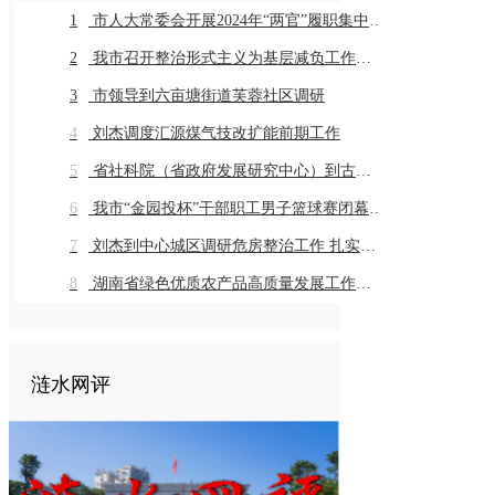
1
市人大常委会开展2024年“两官”履职集中评议
2
我市召开整治形式主义为基层减负工作推进会暨业务培训会议
3
市领导到六亩塘街道芙蓉社区调研
4
刘杰调度汇源煤气技改扩能前期工作
5
省社科院（省政府发展研究中心）到古仙界村调研乡村振兴工作
6
我市“金园投杯”干部职工男子篮球赛闭幕 市直组高新金园代表队 乡镇组桥头河镇代表队获得冠军
7
刘杰到中心城区调研危房整治工作 扎实推进危房整治工作 切实保障群众住房安全
8
湖南省绿色优质农产品高质量发展工作推进会在我市召开
涟水网评