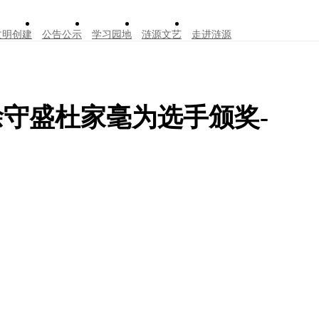
文明创建
公告公示
学习园地
涟源文艺
走进涟源
徐守盛杜家毫为选手颁奖-