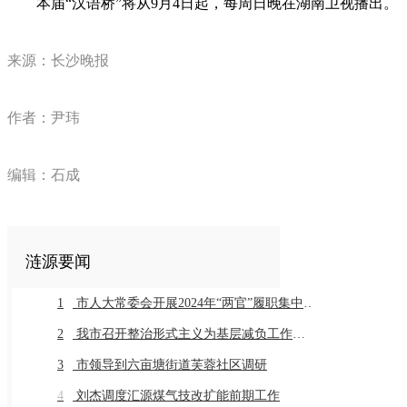
本届“汉语桥”将从9月4日起，每周日晚在湖南卫视播出。
来源：长沙晚报
作者：尹玮
编辑：石成
涟源要闻
1
市人大常委会开展2024年“两官”履职集中评议
2
我市召开整治形式主义为基层减负工作推进会暨业务培训会议
3
市领导到六亩塘街道芙蓉社区调研
4
刘杰调度汇源煤气技改扩能前期工作