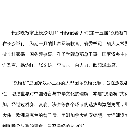
长沙晚报掌上长沙8月11日讯(记者 尹玮)第十五届“汉语桥
在长沙举行，为期一月的比赛圆满收官。省委书记、省人大常
省长杜家毫，国务院参事、孔子学院总部总干事、国家汉办主
许又声、易炼红、张文雄、李友志、向力力、欧阳斌出席。
“汉语桥”是国家汉办主办的大型国际汉语比赛，旨在激发
性，增强世界对中国语言与中华文化的理解。本届“汉语桥”共有来
加。经过过桥赛、复赛、决赛等多个环节的选拔和激烈角逐，
大伟、欧洲乌克兰的曾子儒、美洲加拿大的安德烈、大洋洲澳
到昨晚总决赛的舞台，争夺最终的总冠军。