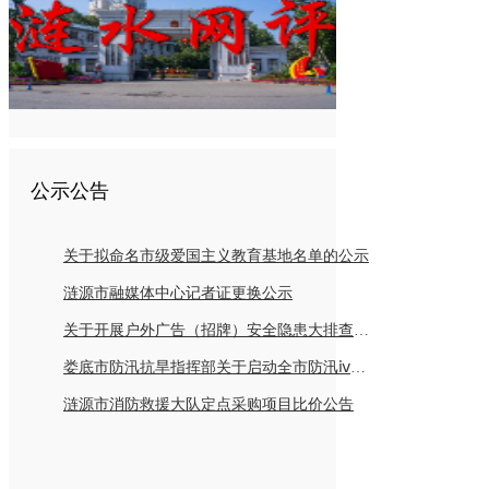
公示公告
关于拟命名市级爱国主义教育基地名单的公示
涟源市融媒体中心记者证更换公示
关于开展户外广告（招牌）安全隐患大排查倡议书
娄底市防汛抗旱指挥部关于启动全市防汛ⅳ级应急响应的紧急通知
涟源市消防救援大队定点采购项目比价公告