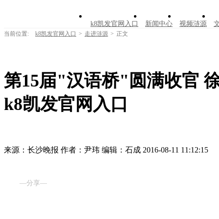
k8凯发官网入口
新闻中心
视频涟源
当前位置:
k8凯发官网入口
>
走进涟源
>
正文
第15届"汉语桥"圆满收官 
k8凯发官网入口
来源：长沙晚报
作者：尹玮
编辑：石成
2016-08-11 11:12:15
—分享—