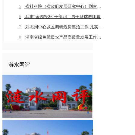
5
省社科院（省政府发展研究中心）到古仙界村调研乡村振兴工作
6
我市“金园投杯”干部职工男子篮球赛闭幕 市直组高新金园代表队 乡镇组桥头河镇代表队获得冠军
7
刘杰到中心城区调研危房整治工作 扎实推进危房整治工作 切实保障群众住房安全
8
湖南省绿色优质农产品高质量发展工作推进会在我市召开
涟水网评