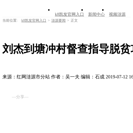
k8凯发官网入口
新闻中心
视频涟源
当前位置:
k8凯发官网入口
>
涟源要闻
>
正文
文明创建
公告公示
学习园地
涟源文
走进涟源
刘杰到塘冲村督查指导脱贫攻
来源：红网涟源市分站
作者：吴一夫
编辑：石成
2019-07-12 16
—分享—