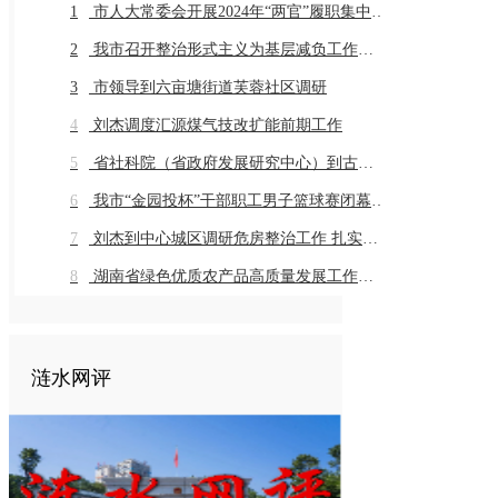
1
市人大常委会开展2024年“两官”履职集中评议
2
我市召开整治形式主义为基层减负工作推进会暨业务培训会议
3
市领导到六亩塘街道芙蓉社区调研
4
刘杰调度汇源煤气技改扩能前期工作
5
省社科院（省政府发展研究中心）到古仙界村调研乡村振兴工作
6
我市“金园投杯”干部职工男子篮球赛闭幕 市直组高新金园代表队 乡镇组桥头河镇代表队获得冠军
7
刘杰到中心城区调研危房整治工作 扎实推进危房整治工作 切实保障群众住房安全
8
湖南省绿色优质农产品高质量发展工作推进会在我市召开
涟水网评