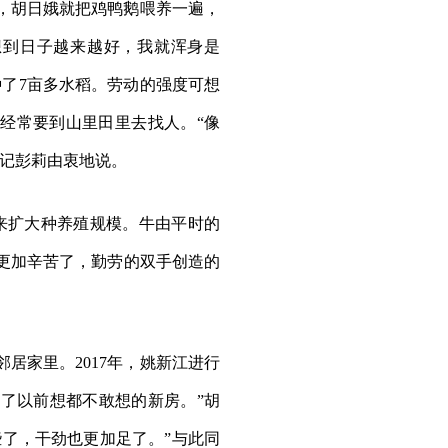
，胡日娥就把鸡鸭鹅喂养一遍，
想到日子越来越好，我就浑身是
了7亩多水稻。劳动的强度可想
经常要到山里田里去找人。“像
书记彭莉由衷地说。
用来扩大种养殖规模。牛由平时的
天更加辛苦了，勤劳的双手创造的
居家里。2017年，姚新江进行
进了以前想都不敢想的新房。”胡
些了，干劲也更加足了。”与此同