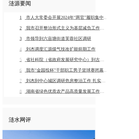
涟源要闻
1
市人大常委会开展2024年“两官”履职集中评议
2
我市召开整治形式主义为基层减负工作推进会暨业务培训会议
3
市领导到六亩塘街道芙蓉社区调研
4
刘杰调度汇源煤气技改扩能前期工作
5
省社科院（省政府发展研究中心）到古仙界村调研乡村振兴工作
6
我市“金园投杯”干部职工男子篮球赛闭幕 市直组高新金园代表队 乡镇组桥头河镇代表队获得冠军
7
刘杰到中心城区调研危房整治工作 扎实推进危房整治工作 切实保障群众住房安全
8
湖南省绿色优质农产品高质量发展工作推进会在我市召开
涟水网评