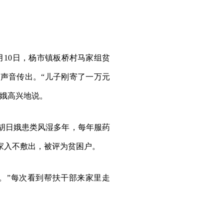
8月10日，杨市镇板桥村马家组贫
声音传出。“儿子刚寄了一万元
日娥高兴地说。
胡日娥患类风湿多年，每年服药
一家入不敷出，被评为贫困户。
。”每次看到帮扶干部来家里走