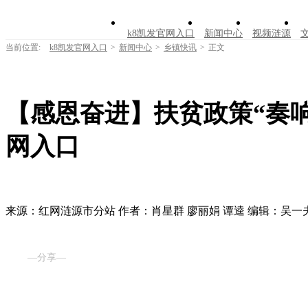
k8凯发官网入口
新闻中心
视频涟源
当前位置:
k8凯发官网入口
>
新闻中心
>
乡镇快讯
>
正文
【感恩奋进】扶贫政策“奏响
网入口
来源：红网涟源市分站
作者：肖星群 廖丽娟 谭逵
编辑：吴一
—分享—