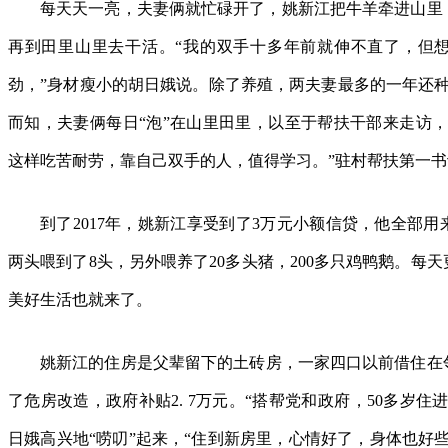
每天天一亮，夫妻俩就忙碌开了，姚新江把牛羊牵进山里
再到田里山里去干活。“我的双手十多年前就伸不直了，但
劲，”身材瘦小的胡日娥说。除了养殖，两夫妻最多的一年还种
而知，夫妻俩每日“泡”在山里田里，以至于帮扶干部来走访，
这样吃苦耐劳，靠自己双手的人，值得学习。”驻村帮扶第一
到了2017年，姚新江享受到了3万元小额信贷，他全部
两头喂到了8头，另外喂养了20多头猪，200多只鸡鸭鹅。每
美好生活也就来了。
姚新江的住房是父辈留下的土砖房，一家四口以前借住在邻
了危房改造，政府补贴2. 7万元。“搭帮党和政府，50多岁住
日娥高兴地“唠叨”起来，“住到新房里，心情好了，身体也好