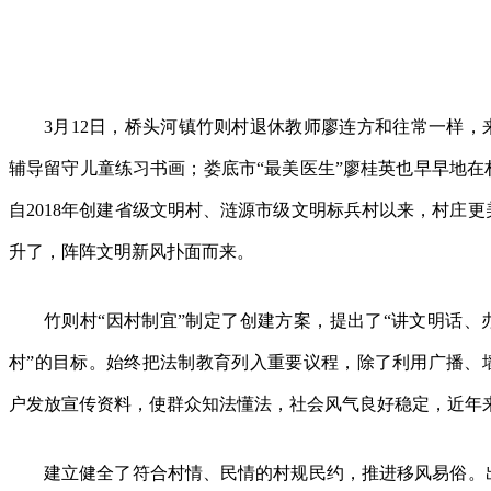
3月12日，桥头河镇竹则村退休教师廖连方和往常一样
辅导留守儿童练习书画；娄底市“最美医生”廖桂英也早早地在
自2018年创建省级文明村、涟源市级文明标兵村以来，村庄
升了，阵阵文明新风扑面而来。
竹则村“因村制宜”制定了创建方案，提出了“讲文明话
村”的目标。始终把法制教育列入重要议程，除了利用广播、
户发放宣传资料，使群众知法懂法，社会风气良好稳定，近年
建立健全了符合村情、民情的村规民约，推进移风易俗。