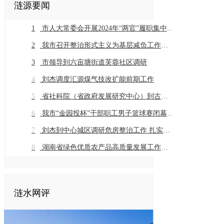
涟源要闻
1
市人大常委会开展2024年“两官”履职集中评议
2
我市召开整治形式主义为基层减负工作推进会暨业务培训会议
3
市领导到六亩塘街道芙蓉社区调研
4
刘杰调度汇源煤气技改扩能前期工作
5
省社科院（省政府发展研究中心）到古仙界村调研乡村振兴工作
6
我市“金园投杯”干部职工男子篮球赛闭幕 市直组高新金园代表队 乡镇组桥头河镇代表队获得冠军
7
刘杰到中心城区调研危房整治工作 扎实推进危房整治工作 切实保障群众住房安全
8
湖南省绿色优质农产品高质量发展工作推进会在我市召开
涟水网评