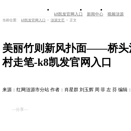
k8凯发官网入口
新闻中心
视频涟源
当前位置:
k8凯发官网入口
>
涟源文艺
>
正文
文明创建
公告公示
学习园地
涟源文
走进涟源
美丽竹则新风扑面——桥头
村走笔-k8凯发官网入口
来源：红网涟源市分站
作者：肖星群 刘玉辉 周 菲 左 芬
编辑
—分享—