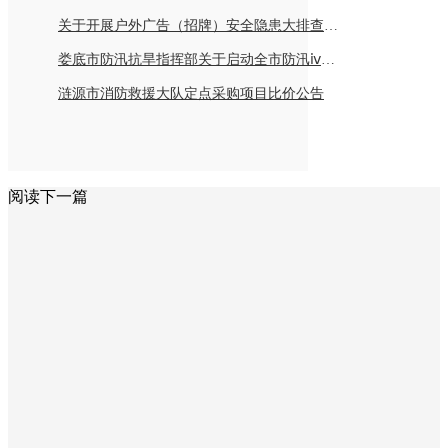
关于开展户外广告（招牌）安全隐患大排查倡议书
娄底市防汛抗旱指挥部关于启动全市防汛ⅳ级应急响应的紧急通知
涟源市消防救援大队定点采购项目比价公告
阅读下一篇