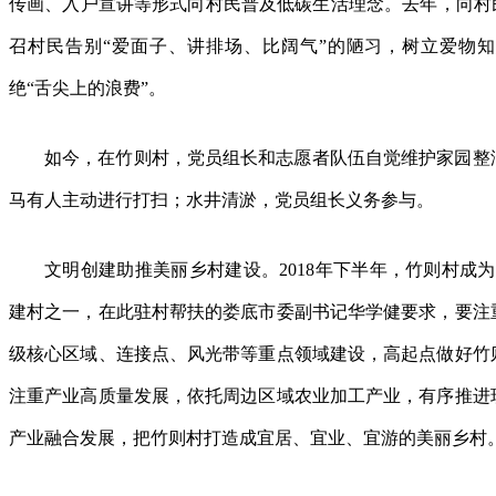
传画、入户宣讲等形式向村民普及低碳生活理念。去年，向村民
召村民告别“爱面子、讲排场、比阔气”的陋习，树立爱物
绝“舌尖上的浪费”。
如今，在竹则村，党员组长和志愿者队伍自觉维护家园整
马有人主动进行打扫；水井清淤，党员组长义务参与。
文明创建助推美丽乡村建设。2018年下半年，竹则村成
建村之一，在此驻村帮扶的娄底市委副书记华学健要求，要注
级核心区域、连接点、风光带等重点领域建设，高起点做好竹
注重产业高质量发展，依托周边区域农业加工产业，有序推进
产业融合发展，把竹则村打造成宜居、宜业、宜游的美丽乡村