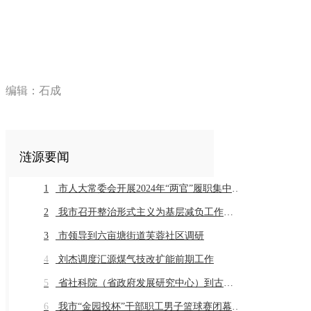
编辑：石成
涟源要闻
1
市人大常委会开展2024年“两官”履职集中评议
2
我市召开整治形式主义为基层减负工作推进会暨业务培训会议
3
市领导到六亩塘街道芙蓉社区调研
4
刘杰调度汇源煤气技改扩能前期工作
5
省社科院（省政府发展研究中心）到古仙界村调研乡村振兴工作
6
我市“金园投杯”干部职工男子篮球赛闭幕 市直组高新金园代表队 乡镇组桥头河镇代表队获得冠军