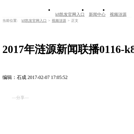
k8凯发官网入口
新闻中心
视频涟源
当前位置:
k8凯发官网入口
>
视频涟源
>
正文
文明创建
公告公示
学习园地
涟源文
走进涟源
2017年涟源新闻联播0116
编辑：石成
2017-02-07 17:05:52
—分享—