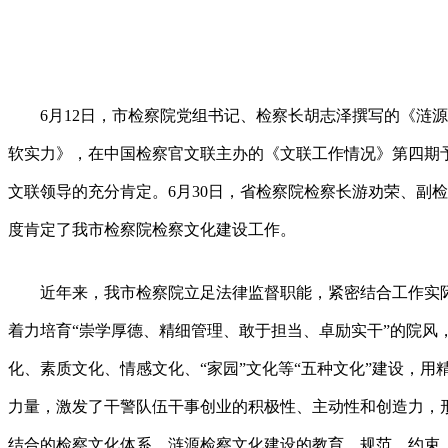
6月12日，市检察院党组书记、检察长胡志泽撰写的《涟源市
软实力》，在中国检察官文联主办的《文联工作情况》第四期
文联领导的充分肯定。6月30日，省检察院检察长游劝荣、副
度肯定了我市检察院检察文化建设工作。
近年来，我市检察院立足法律监督职能，紧密结合工作实际
着力培育“崇学厚德、精细管理、敢于担当、卓励实干”的院风
化、素质文化、情感文化、“家园”文化等“五种文化”建设，用
力量，激发了干警队伍干事创业的积极性、主动性和创造力，
结合的检察文化体系。涟源检察文化建设的教育、规范、约束