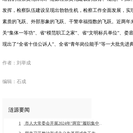
发挥，检察队伍建设呈现出勃勃生机，检察工作全面发展，实
素质的飞跃、外部形象的飞跃、干警幸福指数的飞跃。近两年
关“集体一等功”、省“模范职工之家”、省“文明标兵单位”、娄
现出了“全省十佳公诉人”、全省“青年岗位能手”等一大批先进
作者：刘举成
编辑：石成
涟源要闻
1
市人大常委会开展2024年“两官”履职集中评议