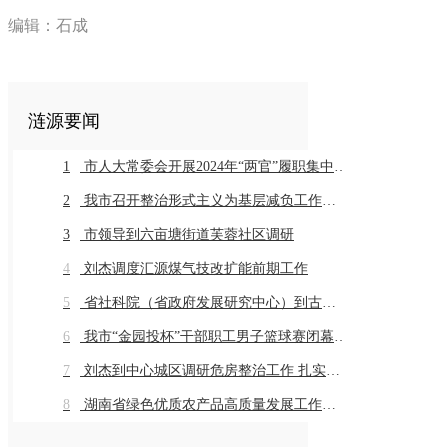
编辑：石成
涟源要闻
1
市人大常委会开展2024年“两官”履职集中评议
2
我市召开整治形式主义为基层减负工作推进会暨业务培训会议
3
市领导到六亩塘街道芙蓉社区调研
4
刘杰调度汇源煤气技改扩能前期工作
5
省社科院（省政府发展研究中心）到古仙界村调研乡村振兴工作
6
我市“金园投杯”干部职工男子篮球赛闭幕 市直组高新金园代表队 乡镇组桥头河镇代表队获得冠军
7
刘杰到中心城区调研危房整治工作 扎实推进危房整治工作 切实保障群众住房安全
8
湖南省绿色优质农产品高质量发展工作推进会在我市召开