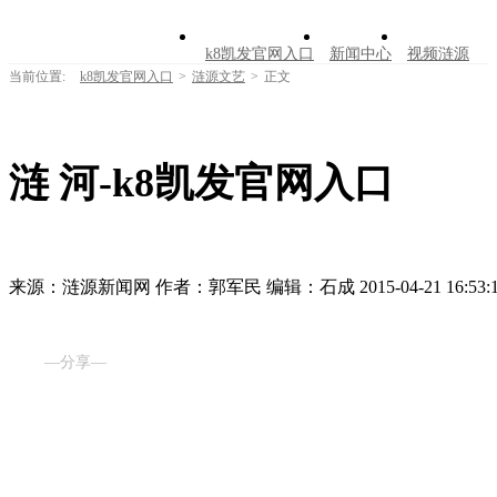
k8凯发官网入口
新闻中心
视频涟源
当前位置:
k8凯发官网入口
>
涟源文艺
>
正文
文明创建
公告公示
学习园地
涟源文
走进涟源
涟 河-k8凯发官网入口
来源：涟源新闻网
作者：郭军民
编辑：石成
2015-04-21 16:53:
—分享—