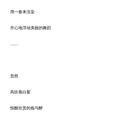
用一春来渲染
开心地浮动美丽的舞蹈
……
忽然
风吹着白絮
惊醒欣赏的痴与醉