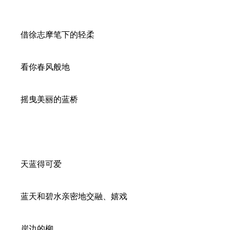
借徐志摩笔下的轻柔
看你春风般地
摇曳美丽的蓝桥
天蓝得可爱
蓝天和碧水亲密地交融、嬉戏
岸边的柳