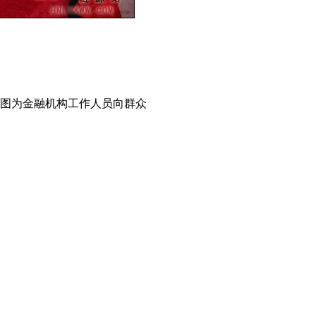
图为金融机构工作人员向群众