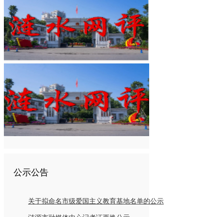
公示公告
关于拟命名市级爱国主义教育基地名单的公示