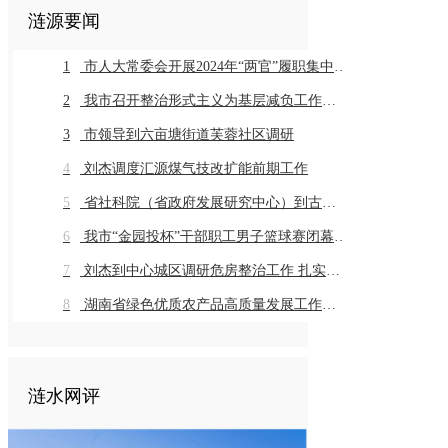
涟源要闻
1
市人大常委会开展2024年“两官”履职集中评议
2
我市召开整治形式主义为基层减负工作推进会暨业务培训会议
3
市领导到六亩塘街道芙蓉社区调研
4
刘杰调度汇源煤气技改扩能前期工作
5
省社科院（省政府发展研究中心）到古仙界村调研乡村振兴工作
6
我市“金园投杯”干部职工男子篮球赛闭幕 市直组高新金园代表队 乡镇组桥头河镇代表队获得冠军
7
刘杰到中心城区调研危房整治工作 扎实推进危房整治工作 切实保障群众住房安全
8
湖南省绿色优质农产品高质量发展工作推进会在我市召开
涟水网评