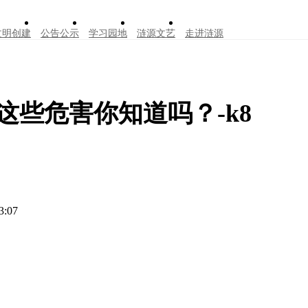
文明创建
公告公示
学习园地
涟源文艺
走进涟源
些危害你知道吗？-k8
3:07