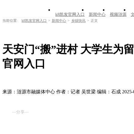
k8凯发官网入口
新闻中心
视频涟源
当前位置:
k8凯发官网入口
>
新闻中心
>
乡镇快讯
>
正文
天安门“搬”进村 大学生为留守老人
官网入口
来源：涟源市融媒体中心
作者：记者 吴世梁
编辑：石成
2025-
—分享—