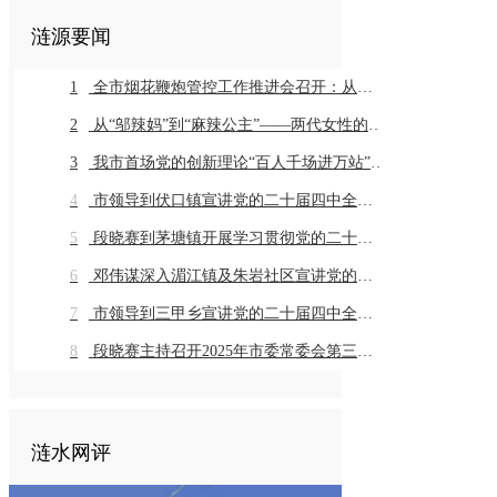
涟源要闻
1
全市烟花鞭炮管控工作推进会召开：从严从细抓好全链条管控推动工作常治长效
2
从“邬辣妈”到“麻辣公主”——两代女性的乡土奔赴与辣味传承
3
我市首场党的创新理论“百人千场进万站”示范宣讲在同兴村举行
4
市领导到伏口镇宣讲党的二十届四中全会精神
5
段晓赛到茅塘镇开展学习贯彻党的二十届四中全会精神市委宣讲团宣讲座谈活动
6
邓伟谋深入湄江镇及朱岩社区宣讲党的二十届四中全会精神
7
市领导到三甲乡宣讲党的二十届四中全会精神
8
段晓赛主持召开2025年市委常委会第三十一次会议
涟水网评