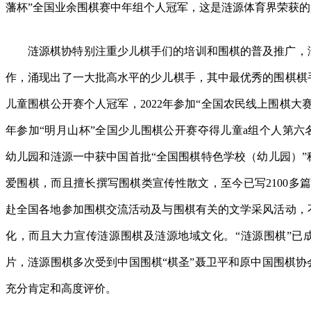
藩杯”全国业余围棋赛中年组个人冠军，这是涟源体育界荣获
涟源棋协特别注重少儿棋手们的培训和围棋的普及推广，
作，涌现出了一大批高水平的少儿棋手，其中最优秀的围棋棋手
儿童围棋公开赛个人冠军，2022年参加“全国农民线上围棋大
年参加“明月山杯”全国少儿围棋公开赛夺得儿童a组个人第六
幼儿园和涟源一中获中国首批“全国围棋特色学校（幼儿园）”
爱围棋，而且擅长撰写围棋类宣传性散文，至今已写2100多篇
赴全国各地参加围棋交流活动及与围棋有关的文学采风活动，
化，而且大力宣传涟源围棋及涟源地域文化。“涟源围棋”已
片，涟源围棋多次受到中国围棋“棋圣”聂卫平和原中国围棋协
充分肯定和高度评价。