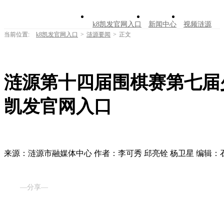
k8凯发官网入口
新闻中心
视频涟源
当前位置:
k8凯发官网入口
>
涟源要闻
>
正文
文明创建
公告公示
学习园地
涟源文
走进涟源
涟源第十四届围棋赛第七届少
凯发官网入口
来源：涟源市融媒体中心
作者：李可秀 邱亮铨 杨卫星
编辑：
—分享—