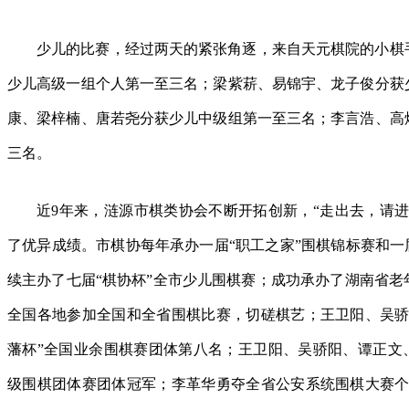
少儿的比赛，经过两天的紧张角逐，来自天元棋院的小棋
少儿高级一组个人第一至三名；梁紫菥、易锦宇、龙子俊分获
康、梁梓楠、唐若尧分获少儿中级组第一至三名；李言浩、高
三名。
近9年来，涟源市棋类协会不断开拓创新，“走出去，请
了优异成绩。市棋协每年承办一届“职工之家”围棋锦标赛和一
续主办了七届“棋协杯”全市少儿围棋赛；成功承办了湖南省老
全国各地参加全国和全省围棋比赛，切磋棋艺；王卫阳、吴骄
藩杯”全国业余围棋赛团体第八名；王卫阳、吴骄阳、谭正文、
级围棋团体赛团体冠军；李革华勇夺全省公安系统围棋大赛个