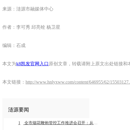
来源：涟源市融媒体中心
作者：李可秀 邱亮铨 杨卫星
编辑：石成
本文为
k8凯发官网入口
原创文章，转载请附上原文出处链接和
本文链接：
http://www.hnlyxww.com/content/646955/62/15503127.
涟源要闻
1
全市烟花鞭炮管控工作推进会召开：从严从细抓好全链条管控推动工作常治长效