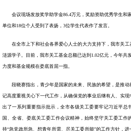
会议现场发放奖学助学金86.4万元，奖励资助优秀学生和家
单位和18位个人受到了表扬，3位学生代表作了发言。
在全市上下和社会各界爱心人士的大力支持下，我市关工
涟源学子。目前，我市关工基金总额已达到1.02亿元，今年共发
力度和基金规模在娄底首屈一指。
段晓赛指出，青少年是国家的未来、民族的希望，是推动
记高度重视关心下一代工作，从确保党的事业后继有人、实现
出了一系列重要指示批示，全市各级关工委要牢记习近平总
国、全省、娄底关工委工作会议精神，始终坚守关工委工作
持“急党政所急、想青年所需、尽关工委所能”的工作方针，进