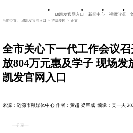
k8凯发官网入口
新闻中心
视频涟源
当前位置:
k8凯发官网入口
>
涟源要闻
>
正文
全市关心下一代工作会议召
放804万元惠及学子 现场发放
凯发官网入口
来源：涟源市融媒体中心
作者：黄超 梁巨威
编辑：吴一夫
20
—分享—