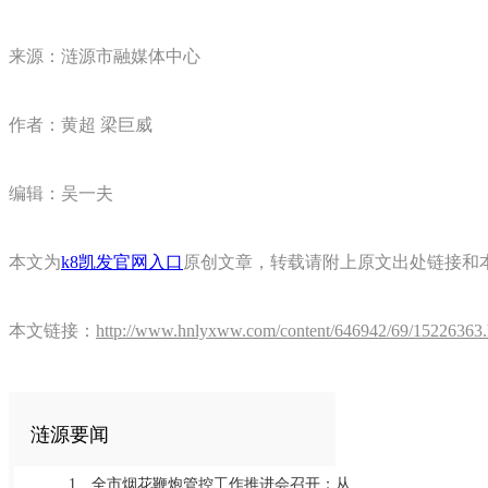
来源：涟源市融媒体中心
作者：黄超 梁巨威
编辑：吴一夫
本文为
k8凯发官网入口
原创文章，转载请附上原文出处链接和
本文链接：
http://www.hnlyxww.com/content/646942/69/15226363.
涟源要闻
1
全市烟花鞭炮管控工作推进会召开：从严从细抓好全链条管控推动工作常治长效